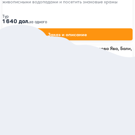
живописными водопадами и посетить знаковые храмы
Тур
1 640 дол.
за одного
Заказ и описание
5
3 отзыва
Большое индонезийское путешествие: острова Ява,
Бали, Флорес и Комодо
Осмотреть главные храмы, подняться на Бромо и Иджен,
увидеть комодских варанов
Тур
2 030 дол.
за одного
Заказ и описание