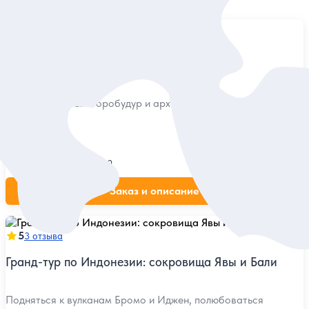
Найдено
6
экскурсий
5
3 отзыва
Погружение в культуру острова Ява
Буддийский храм Боробудур и архитектурный парк
Прамбанан
Индивидуальная
210 дол.
за экскурсию
Заказ и описание
5
3 отзыва
Гранд-тур по Индонезии: сокровища Явы и Бали
Подняться к вулканам Бромо и Иджен, полюбоваться