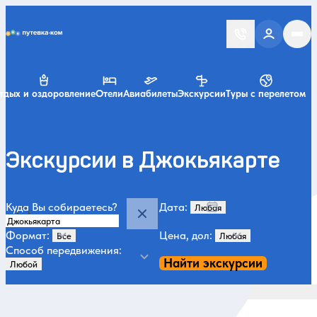
Putevka.com
тдых и оздоровление
Отели
Авиабилеты
Экскурсии
Туры с перелетом
Экскурсии в Джокьякарте
Куда Вы собираетесь?
Дата:
Формат:
Цена, дол:
Способ передвижения:
Найти экскурсии
По популярности