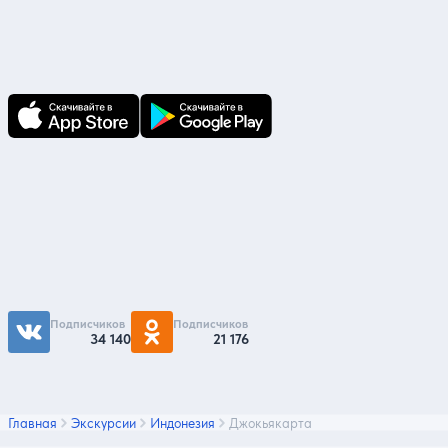
В приложении Ваши заявки и документы
по ним всегда под рукой!
Подпишитесь на нас
Чтобы первыми быть в курсе распродаж и
акций - подписывайтесь на нас в соцсетях
Подписчиков
Подписчиков
34 140
21 176
Главная
Экскурсии
Индонезия
Джокьякарта