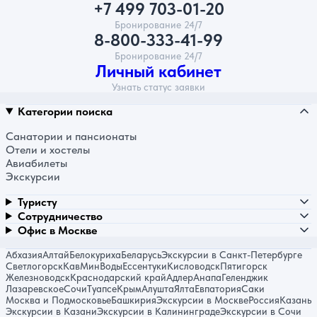
+7 499 703-01-20
Бронирование 24/7
8-800-333-41-99
Бронирование 24/7
Личный кабинет
Узнать статус заявки
Категории поиска
Санатории и пансионаты
Отели и хостелы
Авиабилеты
Экскурсии
Туристу
Сотрудничество
Офис в Москве
Абхазия
Алтай
Белокуриха
Беларусь
Экскурсии в Санкт-Петербурге
Светлогорск
КавМинВоды
Ессентуки
Кисловодск
Пятигорск
Железноводск
Краснодарский край
Адлер
Анапа
Геленджик
Лазаревское
Сочи
Туапсе
Крым
Алушта
Ялта
Евпатория
Саки
Москва и Подмосковье
Башкирия
Экскурсии в Москве
Россия
Казань
Экскурсии в Казани
Экскурсии в Калининграде
Экскурсии в Сочи