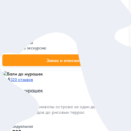
Путешествие в аутентичный Убуд
Посетить Лес обезьян, храм Батуан, рисовые террасы,
кофейные плантации и вулкан Батур
Индивидуальная
115 дол.
за экскурсию
Заказ и описание
5
320 отзывов
Бали до мурашек
Увидеть главные символы острова за один день — от древних
храмов и водопадов до рисовых террас
Индивидуальная