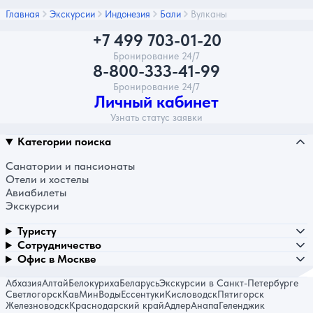
Главная
Экскурсии
Индонезия
Бали
Вулканы
+7 499 703-01-20
Бронирование 24/7
8-800-333-41-99
Бронирование 24/7
Личный кабинет
Узнать статус заявки
Категории поиска
Санатории и пансионаты
Отели и хостелы
Авиабилеты
Экскурсии
Туристу
Сотрудничество
Офис в Москве
Абхазия
Алтай
Белокуриха
Беларусь
Экскурсии в Санкт-Петербурге
Светлогорск
КавМинВоды
Ессентуки
Кисловодск
Пятигорск
Железноводск
Краснодарский край
Адлер
Анапа
Геленджик