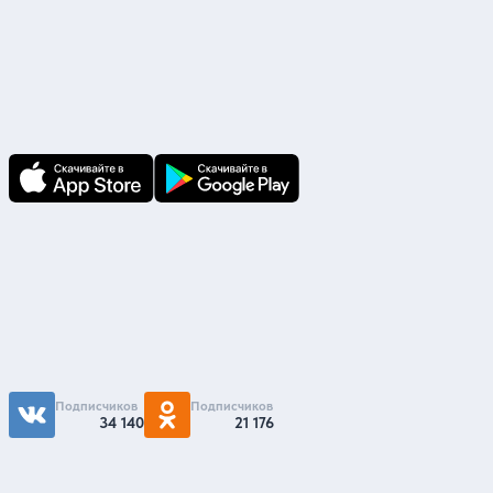
Скачайте приложение
В приложении Ваши заявки и документы
по ним всегда под рукой!
Подпишитесь на нас
Чтобы первыми быть в курсе распродаж и
акций - подписывайтесь на нас в соцсетях
Подписчиков
Подписчиков
34 140
21 176