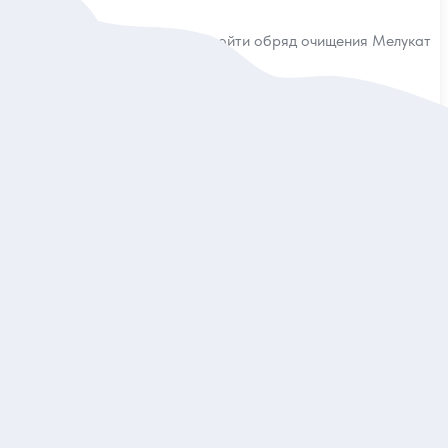
Помедитировать в храме и пройти обряд очищения Мелукат
Индивидуальная
86 дол.
за экскурсию
Заказ и описание
5
101 отзыв
Джип-путешествие на вулкан Батур!
Прокатиться на открытом джипе, встретить рассвет на
вулкане и отдохнуть в горячих источниках
Индивидуальная
180 дол.
за экскурсию
Заказ и описание