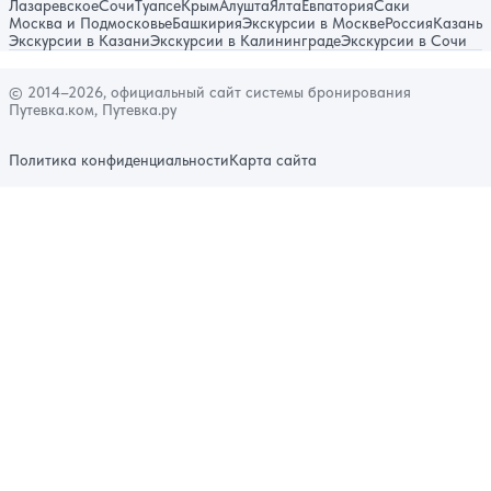
Лазаревское
Сочи
Туапсе
Крым
Алушта
Ялта
Евпатория
Саки
Москва и Подмосковье
Башкирия
Экскурсии в Москве
Россия
Казань
Экскурсии в Казани
Экскурсии в Калининграде
Экскурсии в Сочи
© 2014–2026, официальный сайт системы бронирования
Путевка.ком, Путевка.ру
Политика конфиденциальности
Карта сайта