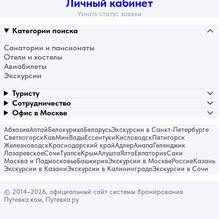
Личный кабинет
Узнать статус заявки
Категории поиска
Санатории и пансионаты
Отели и хостелы
Авиабилеты
Экскурсии
Туристу
Сотрудничество
Офис в Москве
Абхазия
Алтай
Белокуриха
Беларусь
Экскурсии в Санкт-Петербурге
Светлогорск
КавМинВоды
Ессентуки
Кисловодск
Пятигорск
Железноводск
Краснодарский край
Адлер
Анапа
Геленджик
Лазаревское
Сочи
Туапсе
Крым
Алушта
Ялта
Евпатория
Саки
Москва и Подмосковье
Башкирия
Экскурсии в Москве
Россия
Казань
Экскурсии в Казани
Экскурсии в Калининграде
Экскурсии в Сочи
© 2014–2026, официальный сайт системы бронирования
Путевка.ком, Путевка.ру