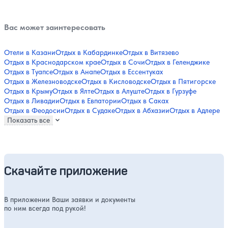
Вас может заинтересовать
Отели в Казани
Отдых в Кабардинке
Отдых в Витязево
Отдых в Краснодарском крае
Отдых в Сочи
Отдых в Геленджике
Отдых в Туапсе
Отдых в Анапе
Отдых в Ессентуках
Отдых в Железноводске
Отдых в Кисловодске
Отдых в Пятигорске
Отдых в Крыму
Отдых в Ялте
Отдых в Алуште
Отдых в Гурзуфе
Отдых в Ливадии
Отдых в Евпатории
Отдых в Саках
Отдых в Феодосии
Отдых в Судаке
Отдых в Абхазии
Отдых в Адлере
Показать все
Скачайте приложение
В приложении Ваши заявки и документы
по ним всегда под рукой!