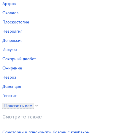
Артроз
Сколиоз
Плоскостопие
Невралгия
Депрессия
Инсульт
Сахарный диабет
Ожирение
Невроз
Деменция
Гепатит
Показать все
Смотрите также
Санатории и пансионаты Казани с кэшбэком