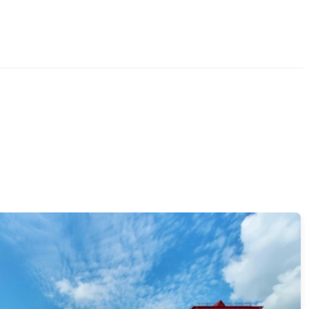
 комплекс «АМАКС ЭкоПарк» (бывш. «Остров Сокровищ»)