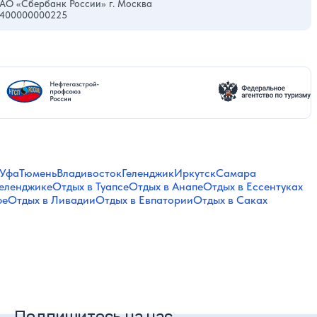
АО «Сбербанк России» г. Москва
0400000000225
Уфа
Тюмень
Владивосток
Геленджик
Иркутск
Самара
Геленджике
Отдых в Туапсе
Отдых в Анапе
Отдых в Ессентуках
фе
Отдых в Ливадии
Отдых в Евпатории
Отдых в Саках
Подпишитесь на нас