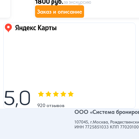
1800 руб.
за экскурсию
Заказ и описание
Яндекс карты
5,0
5,0
Оценка, количество звезд:
920 отзывов
ООО «Система брониров
107045, г.Москва, Рождественски
ИНН 7725851033 КПП 77020100