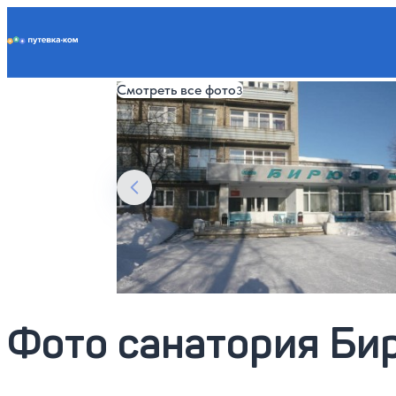
Putevka.com
К санаторию
Смотреть все фото
3
Фото санатория Би