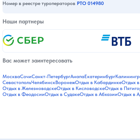
Номер в реестре туроператоров
РТО 014980
Наши партнеры
Вас может заинтересовать
Москва
Сочи
Санкт-Петербург
Анапа
Екатеринбург
Калинингр
Севастополь
Челябинск
Воронеж
Отдых в Кабардинке
Отдых в
Отдых в Железноводске
Отдых в Кисловодске
Отдых в Пятиго
Отдых в Феодосии
Отдых в Судаке
Отдых в Абхазии
Отдых в А