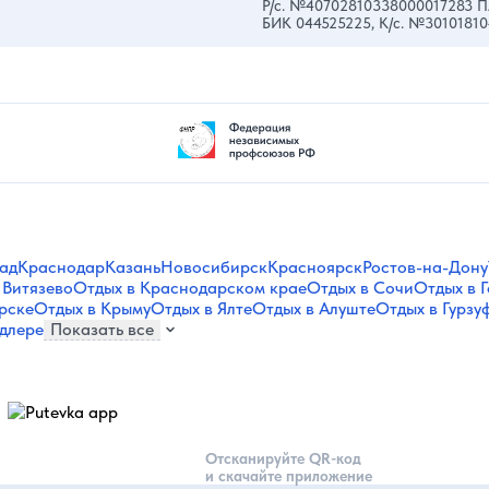
Р/с. №40702810338000017283 П
БИК 044525225, К/с. №3010181
ад
Краснодар
Казань
Новосибирск
Красноярск
Ростов-на-Дону
 Витязево
Отдых в Краснодарском крае
Отдых в Сочи
Отдых в 
рске
Отдых в Крыму
Отдых в Ялте
Отдых в Алуште
Отдых в Гурзу
длере
Показать все
Отсканируйте QR-код
и скачайте приложение