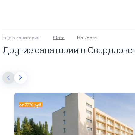
Еще о cанатории:
Фото
На карте
Другие санатории в Свердловс
Санаторий Нижние Серги
от 7776 руб.