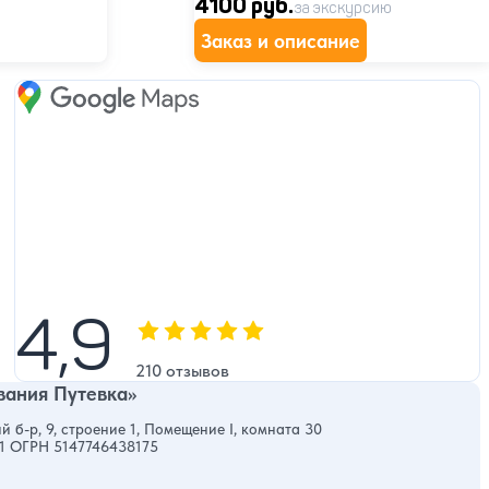
4100 руб.
за экскурсию
Заказ и описание
Google Maps
4,9
4,9
Оценка, количество звезд:
210 отзывов
ания Путевка»
й б-р, 9, строение 1, Помещение I, комната 30
1 ОГРН 5147746438175