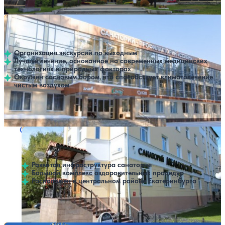
SPA
Санаторий Селен
Нет цен или свободных мест на выбранные даты
Выбрать другой вариант
4.6
15 отзывов
Екатеринбург
Организация экскурсий по выходным
Лучшее лечение, основанное на современных медицинских
технологиях и природных факторах
Окружен сосновым бором, что способствует климатолечение
чистым воздухом
Профилей лечения:
6
Крытый бассейн
SPA
Санаторий Мельковский
Нет цен или свободных мест на выбранные даты
Выбрать другой вариант
4.2
55 отзывов
Екатеринбург
Развитая инфраструктура санатория
Большой комплекс оздоровительных процедур
Расположен в центральном районе Екатеринбурга
Профилей лечения:
5
SPA