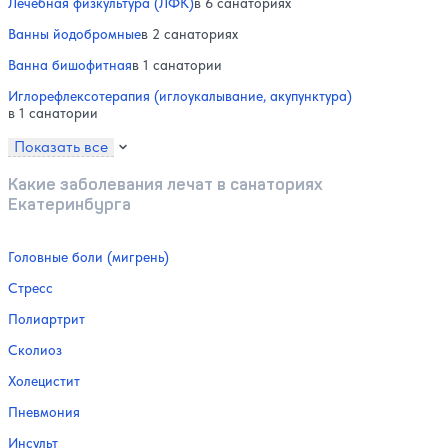
Лечебная физкультура (ЛФК)
в 6 санаториях
Ванны йодобромные
в 2 санаториях
Ванна бишофитная
в 1 санатории
Иглорефлексотерапия (иглоукалывание, акупунктура)
в 1 санатории
Показать все
Какие заболевания лечат в санаториях
Екатеринбурга
Головные боли (мигрень)
Стресс
Полиартрит
Сколиоз
Холецистит
Пневмония
Инсульт