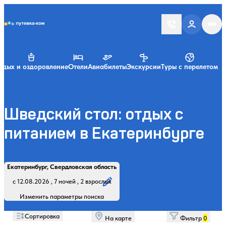
Putevka.com
тдых и оздоровление
Отели
Авиабилеты
Экскурсии
Туры с перелетом
Шведский стол: отдых с
питанием в Екатеринбурге
Найти
Регион, курорт или название
Профиль лечения:
Отдыхающие:
Дата заезда:
Кол-во ночей:
Екатеринбург, Свердловская область
Начните вводить название региона, курорта или объекта
с 12.08.2026 , 7 ночей , 2 взрослых
Изменить параметры поиска
Сортировка
На карте
Фильтр
0