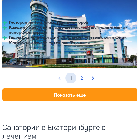
Отель Онегин
Нет цен или свободных мест на выбранные даты
Выбрать другой вариант
4.5
223 отзыва
Екатеринбург
Ресторан на 15 этаже с видом на город
Каждый номер отеля позволяет насладиться удивительной
панорамой города
Рядом Екатеринбургский цирк, музей «Невьянская икона»,
Минералогический музей им. Ферсмана
SPA
1
2
Предыдущая страница
Следующая страниц
Показать еще
Санатории в Екатеринбурге с
лечением