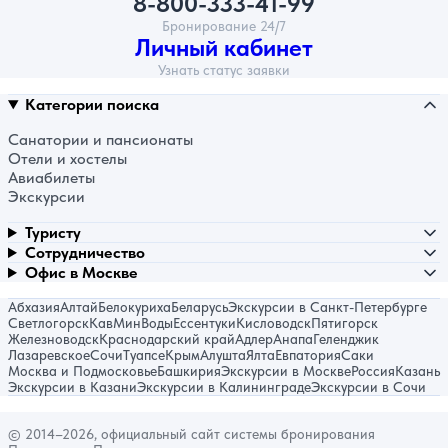
8-800-333-41-99
Бронирование 24/7
Личный кабинет
Узнать статус заявки
Категории поиска
Санатории и пансионаты
Отели и хостелы
Авиабилеты
Экскурсии
Туристу
Сотрудничество
Офис в Москве
Абхазия
Алтай
Белокуриха
Беларусь
Экскурсии в Санкт-Петербурге
Светлогорск
КавМинВоды
Ессентуки
Кисловодск
Пятигорск
Железноводск
Краснодарский край
Адлер
Анапа
Геленджик
Лазаревское
Сочи
Туапсе
Крым
Алушта
Ялта
Евпатория
Саки
Москва и Подмосковье
Башкирия
Экскурсии в Москве
Россия
Казань
Экскурсии в Казани
Экскурсии в Калининграде
Экскурсии в Сочи
© 2014–2026, официальный сайт системы бронирования