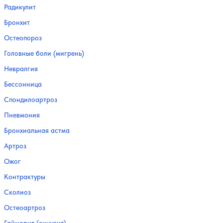
Радикулит
Бронхит
Остеопороз
Головные боли (мигрень)
Невралгия
Бессонница
Спондилоартроз
Пневмония
Бронхиальная астма
Артроз
Ожог
Контрактуры
Сколиоз
Остеоартроз