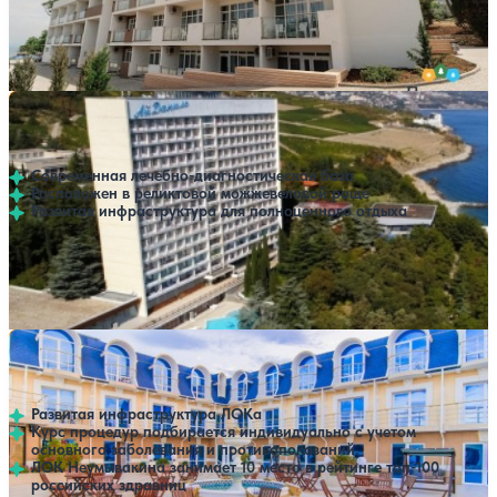
Профилей лечения:
6
Открытый бассейн
SPA
Расстояние до пляжа: 50 метров.
Санаторий Ай-Даниль
Нет цен или свободных мест на выбранные
Выбрать другой вариант
4.6
498 отзывов
Гурзуф
Современная лечебно-диагностическая база
Расположен в реликтовой можжевеловой роще
Развитая инфраструктура для полноценного отдыха
Профилей лечения:
11
Крытый бассейн
Открытый бассейн
Лечебно-оздоровительный комплекс Неумывакина
Нет цен или свободных мест на выбранные даты
Выбрать другой вариант
4.7
57 отзывов
Алушта
Развитая инфраструктура ЛОКа
Курс процедур подбирается индивидуально с учетом
основного заболевания и противопоказаний.
ЛОК Неумывакина занимает 10 место в рейтинге топ-100
российских здравниц