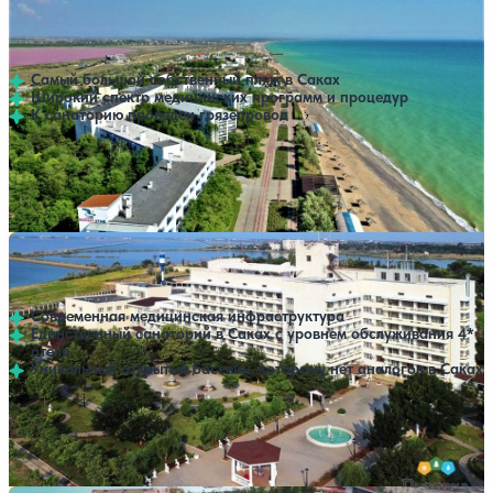
Санаторий Полтава-Крым
Нет цен или свободных мест на выбранные даты
Выбрать другой вариант
4.8
1336 отзывов
Саки
Самый большой собственный пляж в Саках
Широкий спектр медицинских программ и процедур
К санаторию проведен грязепровод
Профилей лечения:
9
Крытый бассейн
SPA
Расстояние до пляжа: 20 метров.
Санаторий Сакрополь
Нет цен или свободных мест на выбранные даты
Выбрать другой вариант
4.6
372 отзыва
Саки
Современная медицинская инфраструктура
Единственный санаторий в Саках с уровнем обслуживания 4*
отеля
Уникальный открытый бассейн, которому нет аналогов в Саках
Профилей лечения:
11
Открытый бассейн
SPA
Расстояние до пляжа: 3000 метров.