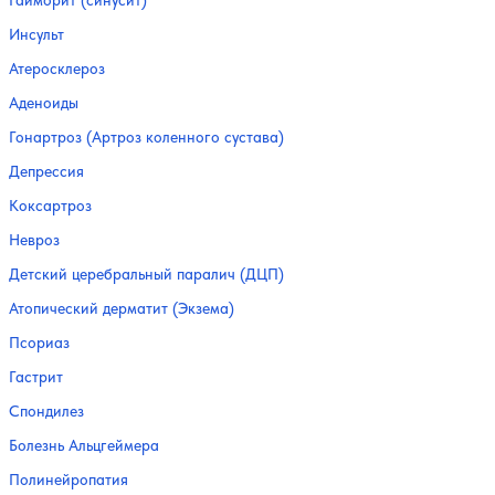
Гайморит (синусит)
Инсульт
Атеросклероз
Аденоиды
Гонартроз (Артроз коленного сустава)
Депрессия
Коксартроз
Невроз
Детский церебральный паралич (ДЦП)
Атопический дерматит (Экзема)
Псориаз
Гастрит
Спондилез
Болезнь Альцгеймера
Полинейропатия