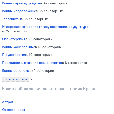
Ванны сероводородные
в 42 санаториях
Ванны йодобромные
в 36 санаториях
Терренкуры
в 36 санаториях
Иглорефлексотерапия (иглоукалывание, акупунктура)
в 25 санаториях
Озонотерапия
в 23 санаториях
Ванны минеральные
в 18 санаториях
Гирудотерапия
в 10 санаториях
Подводное вытяжение позвоночника
в 8 санаториях
Ванны радоновые
в 1 санатории
Показать все
Какие заболевания лечат в санаториях Крыма
Артрит
Остеохондроз