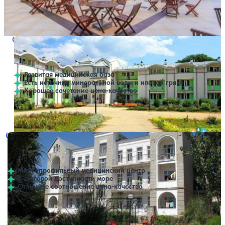
Профилей лечения:
7
Расстояние до пляжа: 400 м.
Санаторий Маяк
Нет цен или свободных мест на выбранные даты
Выбрать другой вариант
4.1
107 отзывов
Заозерное
Развитая медицинская база
Есть источник минеральной воды и иловой грязи
Хорошее сочетание цена-качество
Профилей лечения:
7
Расстояние до пляжа: 150 метров.
Санаторий Ударник
Нет цен или свободных мест на выбранные даты
Выбрать другой вариант
Евпатория
Многопрофильный медицинский центр
В шаговой доступности море
Отличное соотношение цена-качество
Профилей лечения:
12
Расстояние до пляжа: 20-100 метров.