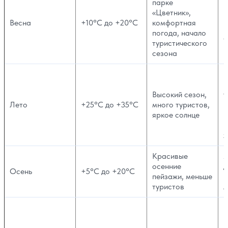
парке
в
«Цветник»,
н
Весна
+10°C до +20°C
комфортная
п
погода, начало
ф
туристического
п
сезона
П
п
Высокий сезон,
у
Лето
+25°C до +35°C
много туристов,
к
яркое солнце
и
п
Красивые
Х
осенние
д
Осень
+5°C до +20°C
пейзажи, меньше
н
туристов
л
М
К
н