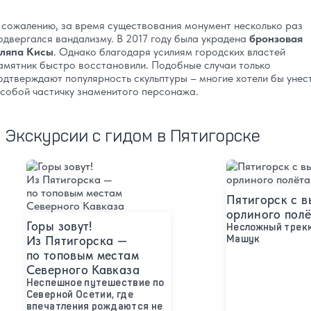
 сожалению, за время существования монумент несколько раз
одвергался вандализму. В 2017 году была украдена
бронзовая
ляпа Кисы
. Однако благодаря усилиям городских властей
амятник быстро восстановили. Подобные случаи только
одтверждают популярность скульптуры – многие хотели бы унес
 собой частичку знаменитого персонажа.
Экскурсии с гидом в Пятигорске
Подробнее
Подробнее
Пятигорск с 
орлиного пол
Горы зовут!
Несложный трекк
Из Пятигорска —
Машук
по топовым местам
Северного Кавказа
Неспешное путешествие по
Северной Осетии, где
впечатления рождаются не