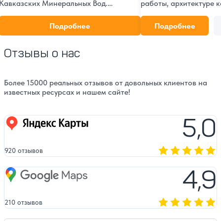
Кавказских Минеральных Вод.
работы, архитектуре к
Экскурсии для взрослых и детей,
точном адресе и возм
интерактивные программы.
посещения. Фото, ист
Подробнее
Подробнее
интересные факты о з
здравнице.
Отзывы о нас
Более 15000 реальных отзывов от довольных клиентов на
известных ресурсах и нашем сайте!
5,0
Яндекс карты
920 отзывов
Оценка, количест
4,9
Google Maps
210 отзывов
Оценка, количест