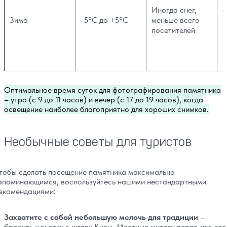
Иногда снег,
о
Зима
-5°C до +5°C
меньше всего
к
посетителей
в
н
у
г
Оптимальное время суток для фотографирования памятника
– утро (с 9 до 11 часов) и вечер (с 17 до 19 часов), когда
освещение наиболее благоприятно для хороших снимков.
Необычные советы для туристов
тобы сделать посещение памятника максимально
апоминающимся, воспользуйтесь нашими нестандартными
екомендациями:
Захватите с собой небольшую мелочь для традиции
–
бросить монетку в шляпу Кисы. Местные жители верят, что это