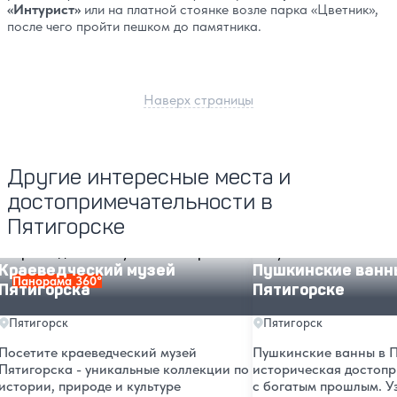
«Интурист»
или на платной стоянке возле парка «Цветник»,
после чего пройти пешком до памятника.
Наверх страницы
Другие интересные места и
достопримечательности в
Пятигорске
Краеведческий музей Пятигорска
Пушкинские ванны в П
Краеведческий музей
Пушкинские ванн
Панорама 360°
Пятигорска
Пятигорске
Пятигорск
Пятигорск
Посетите краеведческий музей
Пушкинские ванны в П
Пятигорска - уникальные коллекции по
историческая достопр
истории, природе и культуре
с богатым прошлым. У