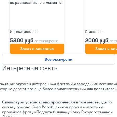
по расписанию, а в моменте
Индивидуальная
•
Групповая
•
5800 руб.
2000 руб.
за экскурсию
за 
Заказ и описание
Заказ и оп
Все экскурсии
Интересные факты
амятник окружен интересными фактами и городскими легендам
оторые делают его еще более привлекательным для посетителей
Скульптура установлена практически в том месте,
где по
сюжету романа Киса Воробьянинов просил милостыню,
произнося фразу «Подайте бывшему члену Государственной
Думы»