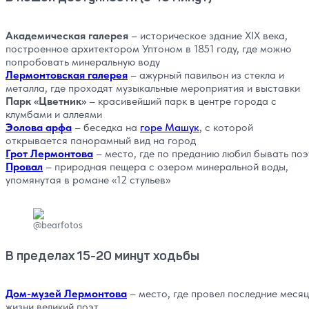
Академическая галерея
– историческое здание XIX века,
построенное архитектором Уптоном в 1851 году, где можно
попробовать минеральную воду
Лермонтовская галерея
– ажурный павильон из стекла и
металла, где проходят музыкальные мероприятия и выставки
Парк «Цветник»
– красивейший парк в центре города с
клумбами и аллеями
Эолова арфа
– беседка на
горе Машук
, с которой
открывается панорамный вид на город
Грот Лермонтова
– место, где по преданию любил бывать поэ
Провал
– природная пещера с озером минеральной воды,
упомянутая в романе «12 стульев»
@bearfotos
В пределах 15-20 минут ходьбы
Дом-музей Лермонтова
– место, где провел последние меся
жизни великий поэт