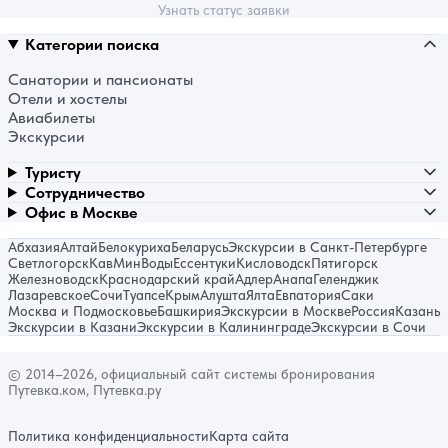
Узнать статус заявки
Категории поиска
Санатории и пансионаты
Отели и хостелы
Авиабилеты
Экскурсии
Туристу
Сотрудничество
Офис в Москве
Абхазия
Алтай
Белокуриха
Беларусь
Экскурсии в Санкт-Петербурге
Светлогорск
КавМинВоды
Ессентуки
Кисловодск
Пятигорск
Железноводск
Краснодарский край
Адлер
Анапа
Геленджик
Лазаревское
Сочи
Туапсе
Крым
Алушта
Ялта
Евпатория
Саки
Москва и Подмосковье
Башкирия
Экскурсии в Москве
Россия
Казань
Экскурсии в Казани
Экскурсии в Калининграде
Экскурсии в Сочи
© 2014–2026, официальный сайт системы бронирования
Путевка.ком, Путевка.ру
Политика конфиденциальности
Карта сайта