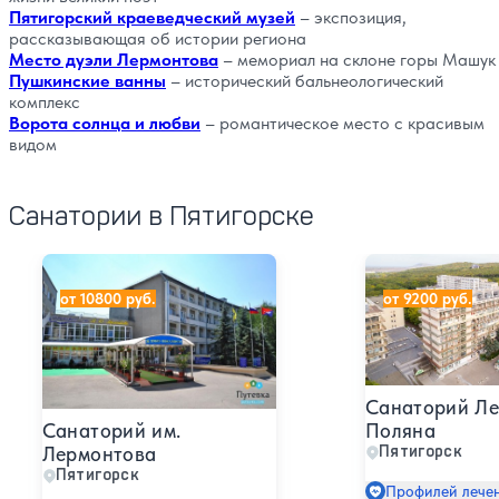
Пятигорский краеведческий музей
– экспозиция,
рассказывающая об истории региона
Место дуэли Лермонтова
– мемориал на склоне горы Машук
Пушкинские ванны
– исторический бальнеологический
комплекс
Ворота солнца и любви
– романтическое место с красивым
видом
Санатории в Пятигорске
Санаторий им. Лермонтова
Санаторий Лесн
от 10800 руб.
от 9200 руб.
Санаторий Ле
Санаторий им.
Поляна
Лермонтова
Пятигорск
Пятигорск
Профилей лечен