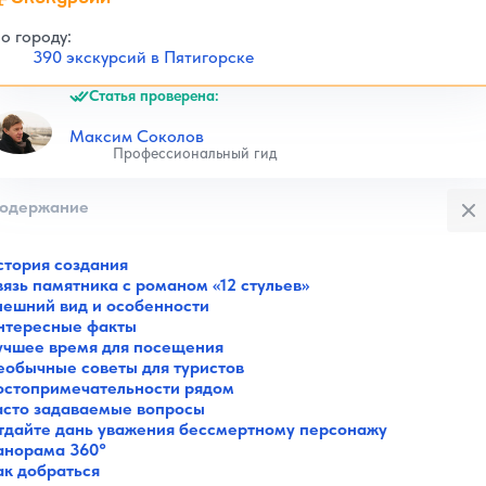
о городу:
390 экскурсий в Пятигорске
Статья проверена:
Максим Соколов
Профессиональный гид
Закры
одержание
стория создания
язь памятника с романом «12 стульев»
нешний вид и особенности
нтересные факты
учшее время для посещения
еобычные советы для туристов
остопримечательности рядом
асто задаваемые вопросы
тдайте дань уважения бессмертному персонажу
анорама 360°
ак добраться