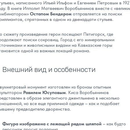
тульев», написанного Ильей Ильфом и Евгением Петровым в 192
оду. В книге Ипполит Матвеевич Воробьянинов вместе с «велик
омбинатором»
Остапом Бендером
отправляется на поиски
риллиантов, спрятанных в одном из двенадцати стульев.
о сюжету произведения герои посещают Пятигорск, где
родолжают поиски сокровищ. Город с его минеральными
сточниками и живописными видами на Кавказские горы
тановится одной из важных локаций романа.
Внешний вид и особенности
вухметровый монумент изготовлен из бронзы опытным
кульптором
Равилем Юсуповым
. Киса Воробьянинов
редставлен в образе элегантного джентльмена в несколько
оношенной, но все еще приличной одежде – как и подобает
ывшему предводителю дворянства.
Фигура изображена с лежащей рядом шляпой
– как будто
персонаж просит подаяния