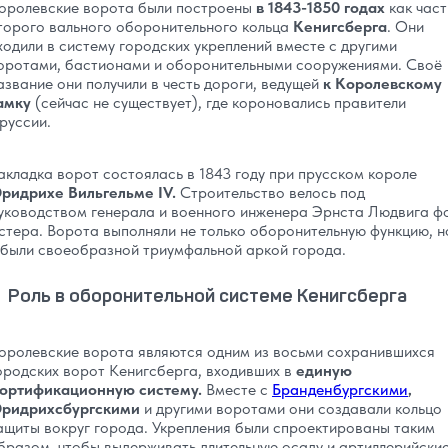
оролевские ворота были построены
в 1843-1850 годах
как част
торого вального оборонительного кольца
Кенигсберга
. Они
ходили в систему городских укреплений вместе с другими
оротами, бастионами и оборонительными сооружениями. Своё
азвание они получили в честь дороги, ведущей
к Королевскому
амку
(сейчас не существует), где короновались правители
руссии.
акладка ворот состоялась в 1843 году при прусском короле
ридрихе Вильгельме IV.
Строительство велось под
уководством генерала и военного инженера Эрнста Людвига ф
стера. Ворота выполняли не только оборонительную функцию, н
 были своеобразной триумфальной аркой города.
Роль в оборонительной системе Кенигсберга
оролевские ворота являются одним из восьми сохранившихся
ородских ворот Кенигсберга, входивших в
единую
ортификационную систему.
Вместе с
Бранденбургскими
,
ридрихсбургскими
и другими воротами они создавали кольцо
ащиты вокруг города. Укрепления были спроектированы таким
бразом, чтобы выдерживать длительную осаду и артиллерийски