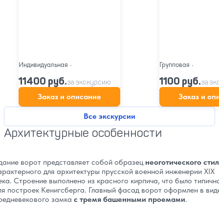
Индивидуальная
•
Групповая
•
11400 руб.
1100 руб.
за экскурсию
за э
Заказ и описание
Заказ и оп
Все экскурсии
Архитектурные особенности
дание ворот представляет собой образец
неоготического стил
арактерного для архитектуры прусской военной инженерии XIX
ека. Строение выполнено из красного кирпича, что было типичн
ля построек Кенигсберга. Главный фасад ворот оформлен в вид
редневекового замка
с тремя башенными проемами
.