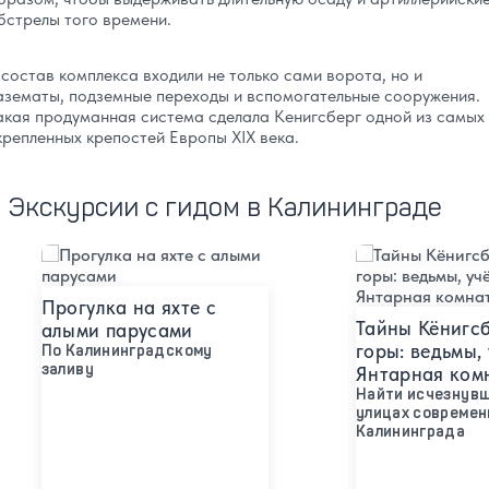
бстрелы того времени.
 состав комплекса входили не только сами ворота, но и
азематы, подземные переходы и вспомогательные сооружения.
акая продуманная система сделала Кенигсберг одной из самых
крепленных крепостей Европы XIX века.
Экскурсии с гидом в Калининграде
Подробнее
Подробнее
Прогулка на яхте с
Тайны Кёнигс
алыми парусами
горы: ведьмы,
По Калининградскому
заливу
Янтарная ком
Найти исчезнувш
улицах современ
Калининграда