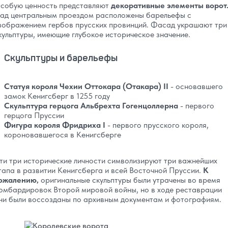
собую ценность представляют
декоративные элементы ворот
ад центральным проездом расположены барельефы с
зображением гербов прусских провинций. Фасад украшают три
кульптуры, имеющие глубокое историческое значение.
Скульптуры и барельефы
Статуя короля Чехии Оттокара (Отакара) II
- основавшего
замок Кенигсберг в 1255 году
Скульптура герцога Альбрехта Гогенцоллерна
- первого
герцога Пруссии
Фигура короля Фридриха I
- первого прусского короля,
короновавшегося в Кенигсберге
ти три исторические личности символизируют три важнейших
тапа в развитии Кенигсберга и всей Восточной Пруссии.
К
ожалению,
оригинальные скульптуры были утрачены во время
омбардировок Второй мировой войны, но в ходе реставрации
ни были воссозданы по архивным документам и фотографиям.