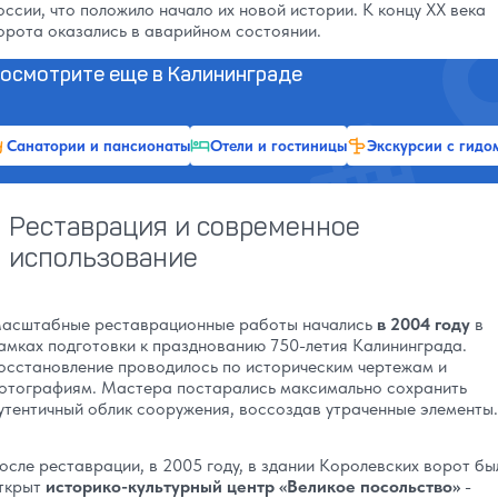
оссии, что положило начало их новой истории. К концу XX века
орота оказались в аварийном состоянии.
осмотрите еще в Калининграде
Санатории и пансионаты
Отели и гостиницы
Экскурсии с гидо
Реставрация и современное
использование
асштабные реставрационные работы начались
в 2004 году
в
амках подготовки к празднованию 750-летия Калининграда.
осстановление проводилось по историческим чертежам и
отографиям. Мастера постарались максимально сохранить
утентичный облик сооружения, воссоздав утраченные элементы.
осле реставрации, в 2005 году, в здании Королевских ворот бы
ткрыт
историко-культурный центр «Великое посольство»
-