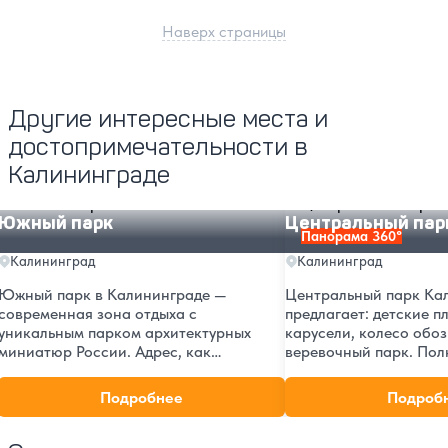
Наверх страницы
Другие интересные места и
достопримечательности в
Калининграде
Южный парк
Центральный парк
Южный парк
Центральный пар
Панорама 360°
Калининград
Калининград
Южный парк в Калининграде —
Центральный парк Ка
современная зона отдыха с
предлагает: детские п
уникальным парком архитектурных
карусели, колесо обоз
миниатюр России. Адрес, как
веревочный парк. По
добраться, достопримечательности,
о ценах, часах работы
фото.
до главного парка гор
Подробнее
Подроб