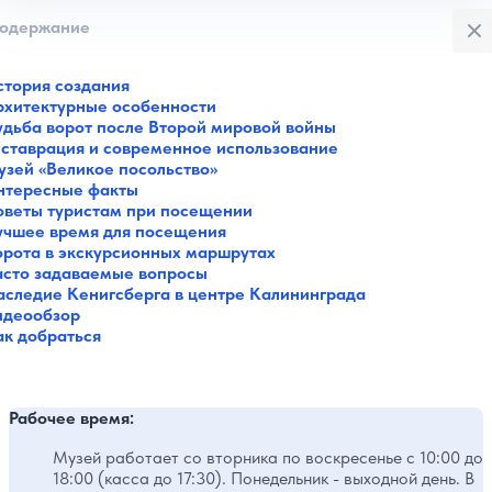
Закры
одержание
стория создания
рхитектурные особенности
удьба ворот после Второй мировой войны
еставрация и современное использование
узей «Великое посольство»
нтересные факты
оветы туристам при посещении
учшее время для посещения
орота в экскурсионных маршрутах
асто задаваемые вопросы
аследие Кенигсберга в центре Калининграда
идеообзор
ак добраться
Рабочее время:
Музей работает со вторника по воскресенье с 10:00 до
18:00 (касса до 17:30). Понедельник - выходной день. В