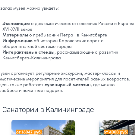
 залах музея можно увидеть:
Экспозицию
о дипломатических отношениях России и Европы
XVI-XVII веков
Материалы
о пребывании Петра I в Кенигсберге
Информацию
об истории Королевских ворот и
оборонительной системе города
Интерактивные стенды
, рассказывающие о развитии
Кенигсберга-Калининграда
узей организует регулярные экскурсии, мастер-классы и
ематические мероприятия для посетителей разных возрастов.
десь также работает
сувенирный магазин,
где можно
риобрести памятные подарки.
Санатории в Калининграде
Санаторий Янтарный берег
Гостиница Дейм
от 16047 руб.
от 4000 руб.