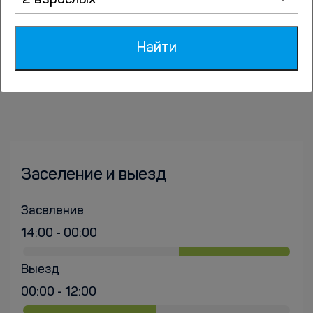
2 взрослых
Бронебашенная Береговая Батарея 35 - 63.4 км
Новый Свет - 67.5 км
Найти
Гора Сокол - 68.9 км
Заселение и выезд
Заселение
14:00 - 00:00
Выезд
00:00 - 12:00