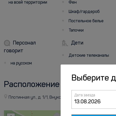
на всей территории
Фен
Шкаф/гардероб
Постельное белье
Тапочки
Персонал
Дети
говорит
Детские телеканалы
на русском
Выберите 
Расположение
Дата заезда
Плотинная ул., д. 1/1, Внуково