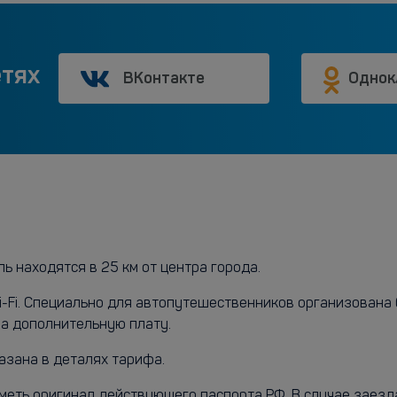
етях
ВКонтакте
Однок
ь находятся в 25 км от центра города.
Wi-Fi. Специально для автопутешественников организована
а дополнительную плату.
азана в деталях тарифа.
меть оригинал действующего паспорта РФ. В случае заезд