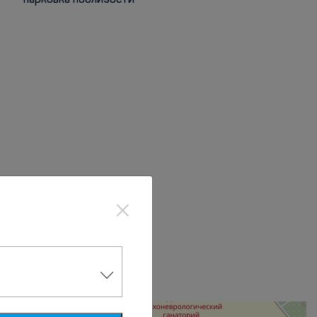
парковка поблизости
×