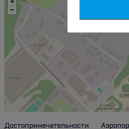
+
−
Достопримечательности
Аэропо