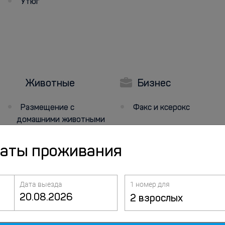
Утюг
Животные
Бизнес
Размещение с
Факс и ксерокс
домашними животными
даты проживания
Дата выезда
1 номер для
2 взрослых