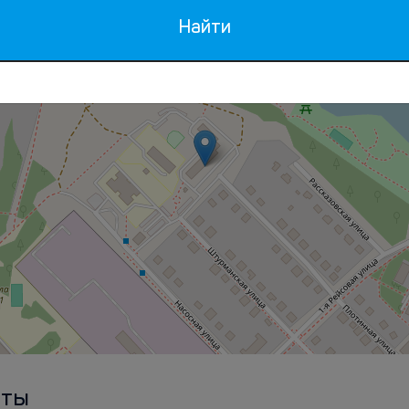
Найти
рты