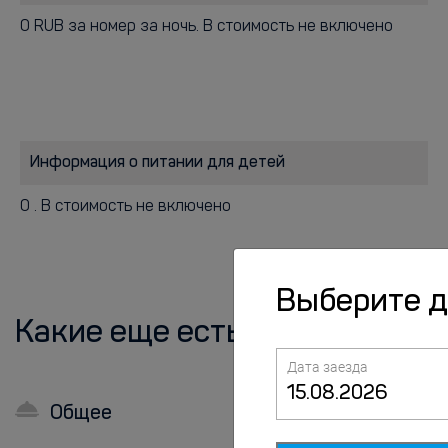
0 RUB за номер за ночь. В стоимость не включено
Информация о питании для детей
0 . В стоимость не включено
Выберите 
Какие еще есть удобства?
Дата заезда
Общее
В номерах