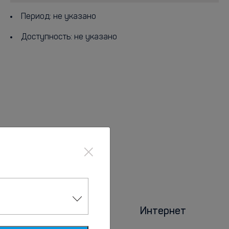
Период: не указано
Доступность: не указано
×
Интернет
Парковка