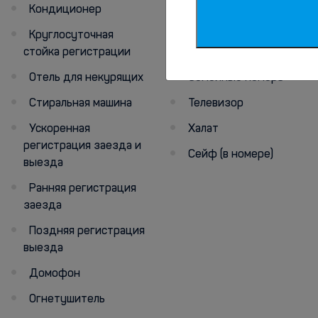
Кондиционер
Обслуживание
номеров
Круглосуточная
стойка регистрации
Холодильник
Отель для некурящих
Семейные номера
Стиральная машина
Телевизор
Ускоренная
Халат
регистрация заезда и
Сейф (в номере)
выезда
Ранняя регистрация
заезда
Поздняя регистрация
выезда
Домофон
Огнетушитель