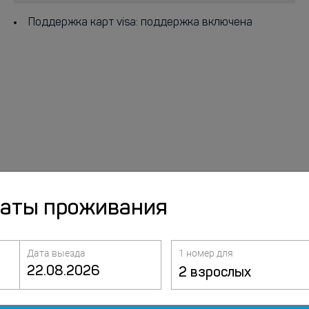
Поддержка карт visa: поддержка включена
даты проживания
Дата выезда
1 номер для
2 взрослых
Услуги и
Питание
удобства