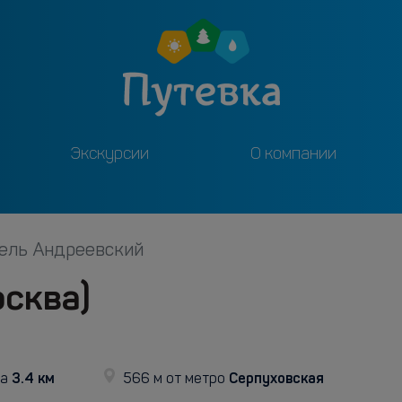
Экскурсии
О компании
ель Андреевский
сква)
3.4 км
Серпуховская
ра
566 м от метро