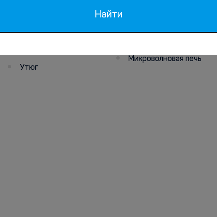
Бесплатный чай/кофе
Найти
Гладильные
Завтрак
принадлежности
Общая кухня
Фен (по запросу)
Микроволновая печь
Утюг