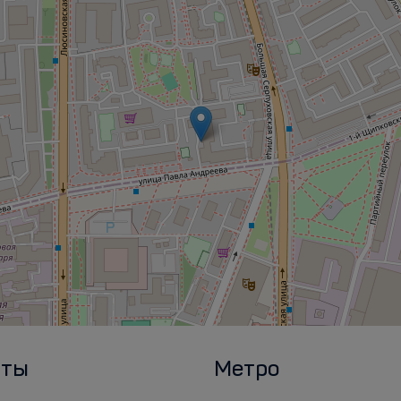
рты
Метро