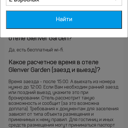
2 взрослых
(двуспальная кровать), В номерах: Номера со
звукоизоляцией; Обслуживание номеров;
Холодильник; Номера для курящих; Кабельное
телевидение; Телевизор; Халат; Сейф (в номере); .
Найти
Есть ли wi-fi и доступ в Интернет в
отеле Glenver Garden?
Да, есть бесплатный wi-fi.
Какое расчетное время в отеле
Glenver Garden (заезд и выезд)?
Время заезда - после 15:00. А выехать из номера
нужно до 12:00. Если Вам необходим ранний заезд
или поздний выезд, укажите это при
бронировании. Отель рассмотрит такую
возможность и сообщит (за это возможна
доплата). Требования к документам для заселения
зависят от типа объекта размещения и
применимых к нему правил. Для гостиниц и иных
средств размещения могут приниматься паспорт