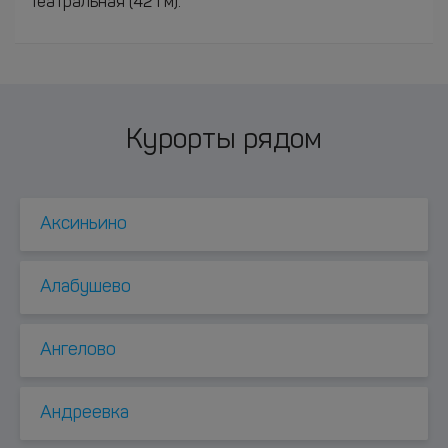
Театральная (421 м).
Курорты рядом
Аксиньино
Алабушево
Ангелово
Андреевка