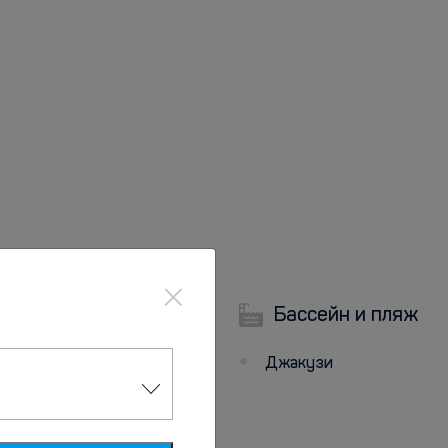
×
Бассейн и пляж
Парковка
Джакузи
Парковка
Парковка рядом с
отелем