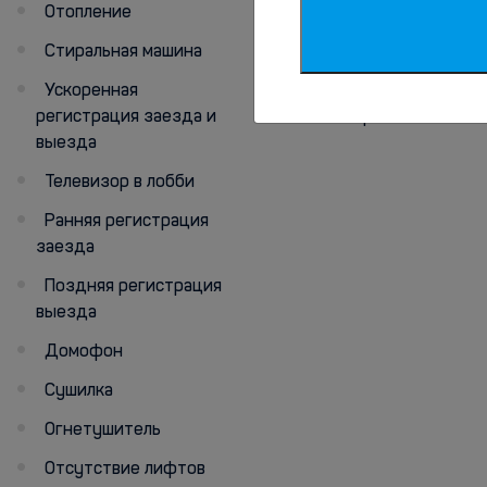
номеров
Отопление
Холодильник
Стиральная машина
Семейные номера
Ускоренная
регистрация заезда и
Телевизор
выезда
Телевизор в лобби
Ранняя регистрация
заезда
Поздняя регистрация
выезда
Домофон
Сушилка
Огнетушитель
Отсутствие лифтов