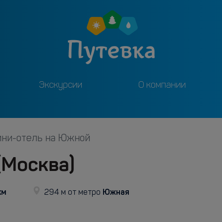
Экскурсии
О компании
ни-отель на Южной
(Москва)
км
Южная
294 м от метро