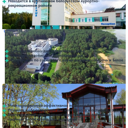
Находится в крупнейшем белорусском курортно-
рекреационном районе
Профилей лечения:
8
Крытый бассейн
SPA
Санаторий Сосны
Нет цен или свободных мест на выбранные даты
Выбрать другой вариант
4.6
245 отзывов
Минская область
Сильная лечебно-диагностическая база
Окружен живописным сосновым лесом
Расположен по соседству с двумя озерами – Нарочь и Белое
Профилей лечения:
12
Крытый бассейн
SPA
Санаторий Юность
Нет цен или свободных мест на выбранные даты
Выбрать другой вариант
4.7
339 отзывов
Минская область
Многопрофильная эффективная лечебная база
Развитая инфраструктура для культурного и активного отдыха
Благоприятный микроклимат, образованный лиственно-
хвойным лесом и большим водоемом