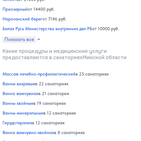
Приозерный
от 14400 руб.
Нарочанский берег
от 7146 руб.
Белая Русь Министерства внутренних дел РБ
от 10000 руб.
Показать все
Какие процедуры и медицинские услуги
предоставляются в санаторияхМинской области
Массаж лечебно-профилактический
в 25 санаториях
Ванны вихревые
в 22 санаториях
Ванна жемчужная
в 21 санатории
Ванны хвойные
в 19 санаториях
Ванны минеральные
в 12 санаториях
Гирудотерапия
в 12 санаториях
Ванна жемчужно-хвойная
в 8 санаториях