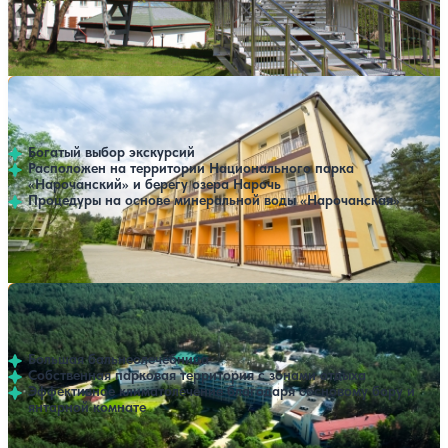
Профилей лечения:
9
Крытый бассейн
Открытый бассейн
SPA
Санаторий Нарочанский берег
Нет цен или свободных мест на выбранные даты
Выбрать другой вариант
4
170 отзывов
Минская область
Богатый выбор экскурсий
Расположен на территории Национального парка
«Нарочанский» и берегу озера Нарочь
Процедуры на основе минеральной воды «Нарочанская»
Профилей лечения:
4
SPA
Санаторий Сосновый бор
Нет цен или свободных мест на выбранные даты
Выбрать другой вариант
4.3
292 отзыва
Минская область
Большая бальнеолечебница
Собственная парковая территория с зонами отдыха
Эффективное климатолечение благодаря сосновому бору и
янтарной комнате