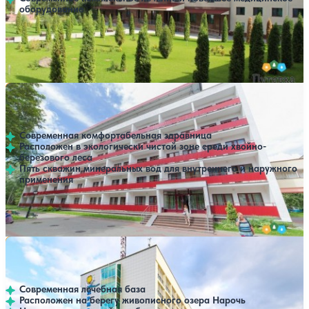
оборудование
Профилей лечения:
9
Крытый бассейн
Открытый бассейн
SPA
Санаторий Криница
Нет цен или свободных мест на выбранные даты
Выбрать другой вариант
4.3
356 отзывов
Минская область
Современная комфортабельная здравница
Расположен в экологически чистой зоне среди хвойно-
березового леса
Пять скважин минеральных вод для внутреннего и наружного
применения
Профилей лечения:
7
SPA
Санаторий Приозерный
Нет цен или свободных мест на выбранные даты
Выбрать другой вариант
4.7
330 отзывов
Минская область
Современная лечебная база
Расположен на берегу живописного озера Нарочь