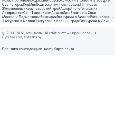
Абхазия
Алтай
Белокуриха
Беларусь
Экскурсии в Санкт-Петербурге
Светлогорск
КавМинВоды
Ессентуки
Кисловодск
Пятигорск
Железноводск
Краснодарский край
Адлер
Анапа
Геленджик
Лазаревское
Сочи
Туапсе
Крым
Алушта
Ялта
Евпатория
Саки
Москва и Подмосковье
Башкирия
Экскурсии в Москве
Россия
Казань
Экскурсии в Казани
Экскурсии в Калининграде
Экскурсии в Сочи
© 2014–2026, официальный сайт системы бронирования
Путевка.ком, Путевка.ру
Политика конфиденциальности
Карта сайта