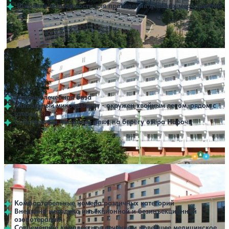
Широкие возможности для проведения деловых мероприятий
Профилей лечения:
4
Крытый бассейн
SPA
Санаторий Белая Русь Министерства внутренних дел
Нет цен или свободных мест на выбранные даты
Выбрать другой вариант
РБ
4.3
216 отзывов
Минская область
Сильная лечебная база
Уникальный микроклимат - окружен хвойным лесом, рядом с
озером
Собственный песчаный пляж на берегу озера Нарочь
Профилей лечения:
5
Крытый бассейн
Санаторий Веста
Нет цен или свободных мест на выбранные даты
Выбрать другой вариант
4.5
268 отзывов
Минская область
Комфортабельные номера различных категорий
Внедрена методика инъекционной и безинъекционной
озонотерапии
Современное комплексное лечение и новейшее медицинское