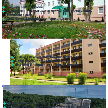
Сильная лечебная база
Расположен в экологически чистой зоне среди хвойно-
березового леса
Собственный источник минеральных вод
Профилей лечения:
10
Крытый бассейн
SPA
Санаторий Ислочь
Нет цен или свободных мест на выбранные даты
Выбрать другой вариант
4
197 отзывов
Минская область
Сильная лечебно-диагностическая база
Собственный пляж в пешей доступности
Окружен живописным сосновым бором
Профилей лечения:
4
Крытый бассейн
SPA
Санаторий Нарочанка (ex. Нарочь ТОК)
Нет цен или свободных мест на выбранные даты
Выбрать другой вариант
4.1
293 отзыва
Минская область
Современное медицинское оборудование
Расположен на берегу живописного озера Нарочь