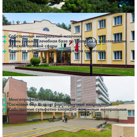
Профилей лечения:
8
Крытый бассейн
SPA
Санаторий Рассвет-Любань
Нет цен или свободных мест на выбранные даты
Выбрать другой вариант
4.5
187 отзывов
Минская область
Собственный минеральный источник
Очень сильная лечебная база по урологии и заболеваниям
мужской половой сферы
Развитая внутренняя инфраструктура санатория
Профилей лечения:
5
Крытый бассейн
SPA
Санаторий Пралеска
Нет цен или свободных мест на выбранные даты
Выбрать другой вариант
4.1
229 отзывов
Минская область
Многопрофильная лечебная база
Сосновый бор создает благоприятный микроклимат
Собственные сульфатно-хлоридно-натриевые минеральные
источники
Профилей лечения:
7
Крытый бассейн
SPA