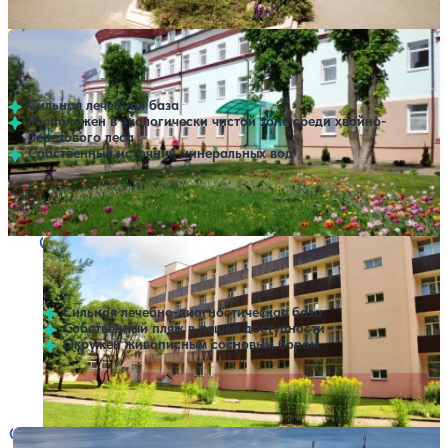
Санаторий Белорусочка
Нет цен или свободных мест на выбранные даты
Выбрать другой вариант
3.9
417 отзывов
Минская область
Сильная лечебная база
Расположен в экологически чистой зоне среди хвойно-
березового леса
Собственный источник минеральных вод
Профилей лечения:
10
Крытый бассейн
SPA
Санаторий Ислочь
Нет цен или свободных мест на выбранные даты
Выбрать другой вариант
4
197 отзывов
Минская область
Сильная лечебно-диагностическая база
Собственный пляж в пешей доступности
Окружен живописным сосновым бором
Профилей лечения:
4
Крытый бассейн
SPA
Санаторий Нарочанка (ex. Нарочь ТОК)