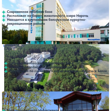
4.7
330 отзывов
Минская область
Современная лечебная база
Расположен на берегу живописного озера Нарочь
Находится в крупнейшем белорусском курортно-
рекреационном районе
Профилей лечения:
8
Крытый бассейн
SPA
Санаторий Сосны
Нет цен или свободных мест на выбранные даты
Выбрать другой вариант
4.6
245 отзывов
Минская область
Сильная лечебно-диагностическая база
Окружен живописным сосновым лесом
Расположен по соседству с двумя озерами – Нарочь и Белое
Профилей лечения:
12
Крытый бассейн
SPA
Санаторий Юность
Нет цен или свободных мест на выбранные даты
Выбрать другой вариант
4.7
339 отзывов
Минская область
Многопрофильная эффективная лечебная база