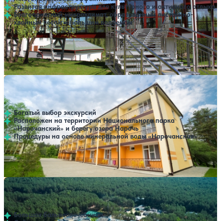
Развитая инфраструктура для культурного и активного отдыха
Благоприятный микроклимат, образованный лиственно-
хвойным лесом и большим водоемом
Профилей лечения:
9
Крытый бассейн
Открытый бассейн
SPA
Санаторий Нарочанский берег
Нет цен или свободных мест на выбранные даты
Выбрать другой вариант
4
170 отзывов
Минская область
Богатый выбор экскурсий
Расположен на территории Национального парка
«Нарочанский» и берегу озера Нарочь
Процедуры на основе минеральной воды «Нарочанская»
Профилей лечения:
4
SPA
Санаторий Сосновый бор
Нет цен или свободных мест на выбранные даты
Выбрать другой вариант
4.3
292 отзыва
Минская область
Большая бальнеолечебница