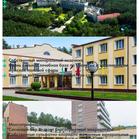
Собственная парковая территория с зонами отдыха
Эффективное климатолечение благодаря сосновому бору и
янтарной комнате
Профилей лечения:
8
Крытый бассейн
SPA
Санаторий Рассвет-Любань
Нет цен или свободных мест на выбранные даты
Выбрать другой вариант
4.5
187 отзывов
Минская область
Собственный минеральный источник
Очень сильная лечебная база по урологии и заболеваниям
мужской половой сферы
Развитая внутренняя инфраструктура санатория
Профилей лечения:
5
Крытый бассейн
SPA
Санаторий Пралеска
Нет цен или свободных мест на выбранные даты
Выбрать другой вариант
4.1
229 отзывов
Минская область
Многопрофильная лечебная база
Сосновый бор создает благоприятный микроклимат
Собственные сульфатно-хлоридно-натриевые минеральные