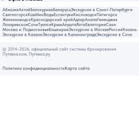
Абхазия
Алтай
Белокуриха
Беларусь
Экскурсии в Санкт-Петербурге
Светлогорск
КавМинВоды
Ессентуки
Кисловодск
Пятигорск
Железноводск
Краснодарский край
Адлер
Анапа
Геленджик
Лазаревское
Сочи
Туапсе
Крым
Алушта
Ялта
Евпатория
Саки
Москва и Подмосковье
Башкирия
Экскурсии в Москве
Россия
Казань
Экскурсии в Казани
Экскурсии в Калининграде
Экскурсии в Сочи
© 2014–2026, официальный сайт системы бронирования
Путевка.ком, Путевка.ру
Политика конфиденциальности
Карта сайта