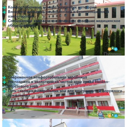
Комфортабельные номера различных категорий
Внедрена методика инъекционной и безинъекционной
озонотерапии
Современное комплексное лечение и новейшее медицинское
оборудование
Профилей лечения:
9
Крытый бассейн
Открытый бассейн
SPA
Санаторий Криница
Нет цен или свободных мест на выбранные даты
Выбрать другой вариант
4.3
356 отзывов
Минская область
Современная комфортабельная здравница
Расположен в экологически чистой зоне среди хвойно-
березового леса
Пять скважин минеральных вод для внутреннего и наружного
применения
Профилей лечения:
7
SPA
Санаторий Приозерный
Нет цен или свободных мест на выбранные даты
Выбрать другой вариант