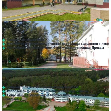
источники
Профилей лечения:
7
Крытый бассейн
SPA
Лечебно-оздоровительный комплекс Ракета
Нет цен или свободных мест на выбранные даты
Выбрать другой вариант
4
82 отзыва
Минская область
Сильная лечебная база
Находится в экологически чистой зоне среди смешанного леса
Расположен на живописном берегу водохранилища Дрозды
Профилей лечения:
5
Крытый бассейн
SPA
Санаторий Нарочь
Нет цен или свободных мест на выбранные даты
Выбрать другой вариант
4.1
198 отзывов
Минская область
Современная лечебно-диагностическая база
Расположен на берегу живописного озера Нарочь
Современная здравница для качественного бюджетного
отдыха