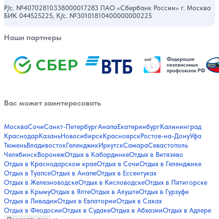
Р/с. №40702810338000017283 ПАО «Сбербанк России» г. Москва
БИК 044525225, К/с. №30101810400000000225
Наши партнеры
Вас может заинтересовать
Москва
Сочи
Санкт-Петербург
Анапа
Екатеринбург
Калининград
Краснодар
Казань
Новосибирск
Красноярск
Ростов-на-Дону
Уфа
Тюмень
Владивосток
Геленджик
Иркутск
Самара
Севастополь
Челябинск
Воронеж
Отдых в Кабардинке
Отдых в Витязево
Отдых в Краснодарском крае
Отдых в Сочи
Отдых в Геленджике
Отдых в Туапсе
Отдых в Анапе
Отдых в Ессентуках
Отдых в Железноводске
Отдых в Кисловодске
Отдых в Пятигорске
Отдых в Крыму
Отдых в Ялте
Отдых в Алуште
Отдых в Гурзуфе
Отдых в Ливадии
Отдых в Евпатории
Отдых в Саках
Отдых в Феодосии
Отдых в Судаке
Отдых в Абхазии
Отдых в Адлере