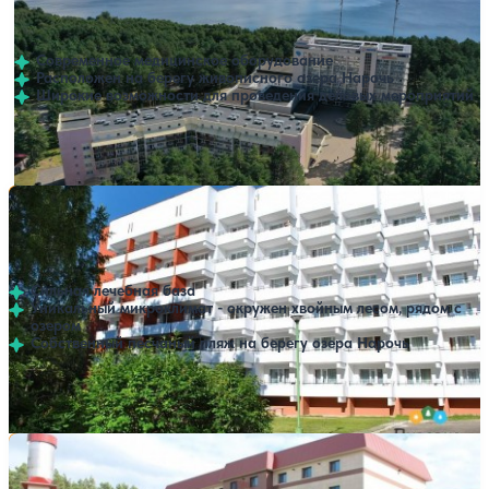
Нет цен или свободных мест на выбранные даты
Выбрать другой вариант
4.1
293 отзыва
Минская область
Современное медицинское оборудование
Расположен на берегу живописного озера Нарочь
Широкие возможности для проведения деловых мероприятий
Профилей лечения:
4
Крытый бассейн
SPA
Санаторий Белая Русь Министерства внутренних дел
Нет цен или свободных мест на выбранные даты
Выбрать другой вариант
РБ
4.3
216 отзывов
Минская область
Сильная лечебная база
Уникальный микроклимат - окружен хвойным лесом, рядом с
озером
Собственный песчаный пляж на берегу озера Нарочь
Профилей лечения:
5
Крытый бассейн
Санаторий Веста
Нет цен или свободных мест на выбранные даты
Выбрать другой вариант
4.5
268 отзывов
Минская область