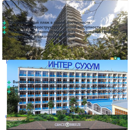
Пансионат МВО-Сухум
Нет цен или свободных мест на выбранные даты
Выбрать другой вариант
3.9
181 отзыв
Сухум
Оборудованный пляж в пешей доступности
Курортная инфраструктура в пешей доступности
Обширная собственная территория – с красотой тенистых
кипарисовых и эвкалиптовых аллей
Расстояние до пляжа: 20 метров.
Гостиница Интер-Сухум
Нет цен или свободных мест на выбранные даты
Выбрать другой вариант
4
148 отзывов
Сухум
Высокий уровень обслуживания
Гостиница расположена на центральной набережной
Подойдет для организации тренингов и бизнес-дискуссий
Открытый бассейн
Расстояние до пляжа: 150 метров.
Отель Грейс Бриз
Нет цен или свободных мест на выбранные даты
Выбрать другой вариант
4.4
25 отзывов
Сухум