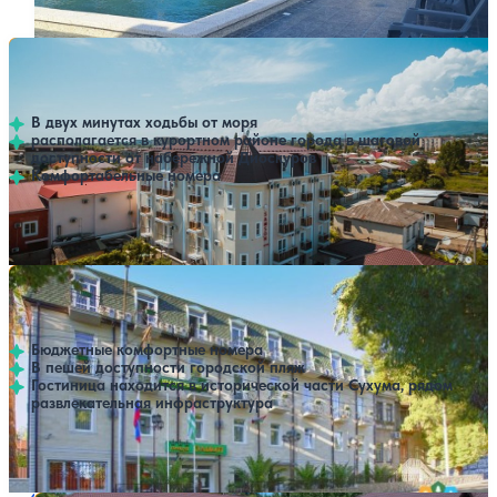
Открытый бассейн
Расстояние до пляжа: 250 метров.
Отель Самсон
Нет цен или свободных мест на выбранные даты
Выбрать другой вариант
4.7
109 отзывов
Сухум
В двух минутах ходьбы от моря
располагается в курортном районе города в шаговой
доступности от набережной Диоскуров
Комфортабельные номера
Расстояние до пляжа: 170 метров.
Гостиница Олимп
Нет цен или свободных мест на выбранные даты
Выбрать другой вариант
3.9
43 отзыва
Сухум
Бюджетные комфортные номера
В пешей доступности городской пляж
Гостиница находится в исторической части Сухума, рядом
развлекательная инфраструктура
Расстояние до пляжа: 800 метров.