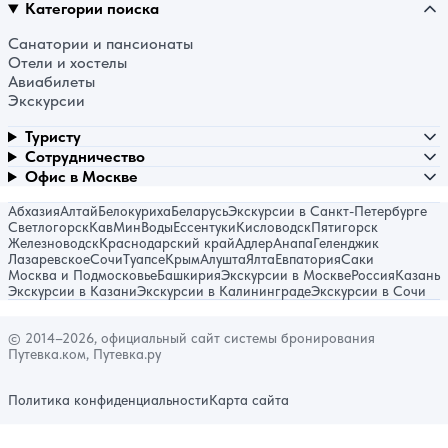
Категории поиска
Санатории и пансионаты
Отели и хостелы
Авиабилеты
Экскурсии
Туристу
Сотрудничество
Офис в Москве
Абхазия
Алтай
Белокуриха
Беларусь
Экскурсии в Санкт-Петербурге
Светлогорск
КавМинВоды
Ессентуки
Кисловодск
Пятигорск
Железноводск
Краснодарский край
Адлер
Анапа
Геленджик
Лазаревское
Сочи
Туапсе
Крым
Алушта
Ялта
Евпатория
Саки
Москва и Подмосковье
Башкирия
Экскурсии в Москве
Россия
Казань
Экскурсии в Казани
Экскурсии в Калининграде
Экскурсии в Сочи
© 2014–2026, официальный сайт системы бронирования
Путевка.ком, Путевка.ру
Политика конфиденциальности
Карта сайта