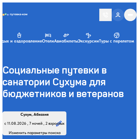
Putevka.com
тдых и оздоровление
Отели
Авиабилеты
Экскурсии
Туры с перелетом
Социальные путевки в
санатории Сухума для
бюджетников и ветеранов
Найти
Регион, курорт или название
Профиль лечения:
Отдыхающие:
Дата заезда:
Кол-во ночей:
Сухум, Абхазия
Начните вводить название региона, курорта или объекта
с 11.08.2026 , 7 ночей , 2 взрослых
Изменить параметры поиска