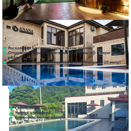
Открытый бассейн
SPA
Расстояние до пляжа: 600 метров.
Бутик-отель АНАНА Бутик Отель (ANANA Boutique
Нет цен или свободных мест на выбранные даты
Выбрать другой вариант
Hotel)
4.7
15 отзывов
Сухум
Расположен на склоне горы в тихом районе
Открываются прекрасные виды на склоны гор и берег Черного
моря
До городского оборудованного пляжа пешком 15-20 минут
Открытый бассейн
Расстояние до пляжа: 1500 метров.
Отель Аква-Вилла Багмаран
Нет цен или свободных мест на выбранные даты
Выбрать другой вариант
5
4 отзыва
Сухум
Собственный бассейн
Уютная атмосфера
Комфортабельные номера