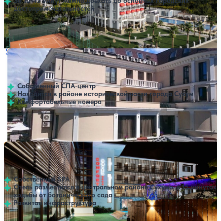
За 10–15 минут можно доехать до основных городских
достопримечательностей
Открытый бассейн
SPA
Расстояние до пляжа: 30 метров.
SPA-отель Каракас
Нет цен или свободных мест на выбранные даты
Выбрать другой вариант
4.7
101 отзыв
Сухум
Собственный СПА-центр
Находится в районе исторической части города Сухум
Комфортабельные номера
Крытый бассейн
SPA
Расстояние до пляжа: 300 метров.
Отель Комфорт (Comfort)
Нет цен или свободных мест на выбранные даты
Выбрать другой вариант
4.5
86 отзывов
Сухум
Собственный SPA
Отель разместился в центральном районе Сухума, в 15 минутах
ходьбы от ботанического сада
Развитая инфраструктура