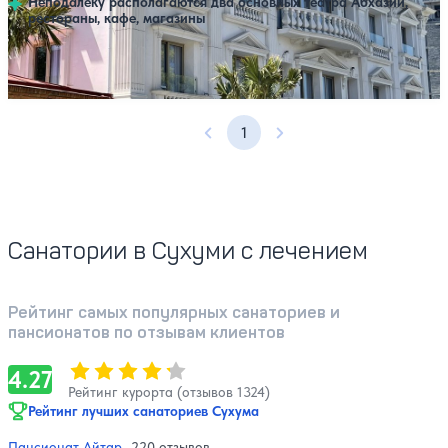
Неподалеку располагаются два основных театра Абхазии,
рестораны, кафе, магазины
Открытый бассейн
Расстояние до пляжа: 270 метров.
1
Предыдущая страница
Следующая страница
Санатории в Сухуми с лечением
Рейтинг самых популярных санаториев и
пансионатов по отзывам клиентов
Оценка, количество звезд:
4.27
4.27
Рейтинг курорта (отзывов 1324)
Рейтинг лучших санаториев Сухума
Пансионат Айтар
- 220 отзывов