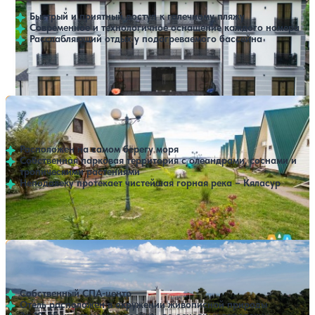
Быстрый и приятный доступ к галечному пляжу
Современное и технологичное оснащение каждого номера
Расслабляющий отдых у подогреваемого бассейна
Открытый бассейн
Расстояние до пляжа: 200 метров.
Пансионат Кяласур (ex. Черная Жемчужина)
Нет цен или свободных мест на выбранные даты
Выбрать другой вариант
4
45 отзывов
Сухум
Расположен на самом берегу моря
Собственная парковая территория с олеандрами, соснами и
тропическими растениями
Неподалеку протекает чистейшая горная река – Кяласур
Расстояние до пляжа: 10 метров.
SPA-отель Грейс Аква Вилла
Нет цен или свободных мест на выбранные даты
Выбрать другой вариант
4.3
76 отзывов
Сухум
Собственный СПА-центр
Отель расположен в окружении живописной природы