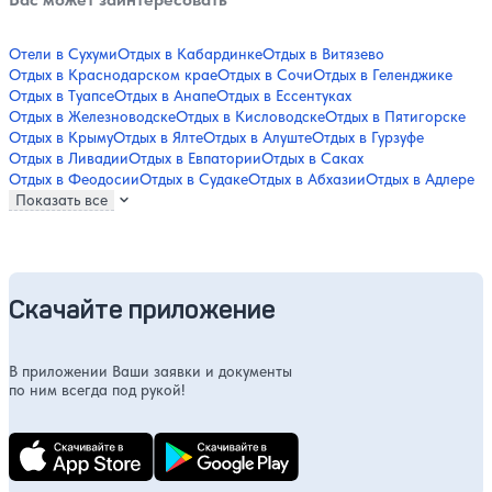
Отели в Сухуми
Отдых в Кабардинке
Отдых в Витязево
Отдых в Краснодарском крае
Отдых в Сочи
Отдых в Геленджике
Отдых в Туапсе
Отдых в Анапе
Отдых в Ессентуках
Отдых в Железноводске
Отдых в Кисловодске
Отдых в Пятигорске
Отдых в Крыму
Отдых в Ялте
Отдых в Алуште
Отдых в Гурзуфе
Отдых в Ливадии
Отдых в Евпатории
Отдых в Саках
Отдых в Феодосии
Отдых в Судаке
Отдых в Абхазии
Отдых в Адлере
Показать все
Скачайте приложение
В приложении Ваши заявки и документы
по ним всегда под рукой!