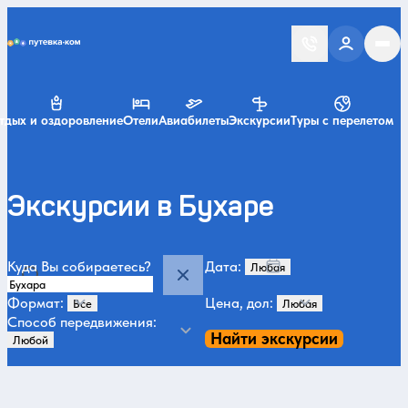
Putevka.com
тдых и оздоровление
Отели
Авиабилеты
Экскурсии
Туры с перелетом
Экскурсии в Бухаре
Куда Вы собираетесь?
Дата:
Формат:
Цена, дол:
Способ передвижения:
Найти экскурсии
Категории и места
История и архитектура
Искусство и музеи
Парки
В октябре
47
22
21
13