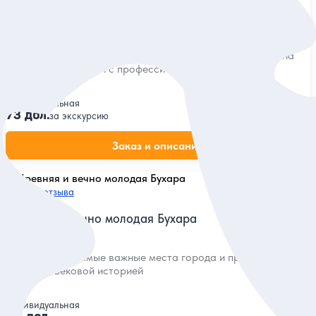
Знакомьтесь, Бухара!
Исследовать один из древнейших городов Узбекистана на
обзорной экскурсии с профессиональным гидом
Индивидуальная
73 дол.
за экскурсию
Заказ и описание
5
324 отзыва
Древняя и вечно молодая Бухара
Посетить все самые важные места города и проникнуться
его многовековой историей
Индивидуальная