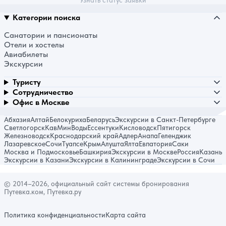
Узнать статус заявки
Категории поиска
Санатории и пансионаты
Отели и хостелы
Авиабилеты
Экскурсии
Туристу
Сотрудничество
Офис в Москве
Абхазия
Алтай
Белокуриха
Беларусь
Экскурсии в Санкт-Петербурге
Светлогорск
КавМинВоды
Ессентуки
Кисловодск
Пятигорск
Железноводск
Краснодарский край
Адлер
Анапа
Геленджик
Лазаревское
Сочи
Туапсе
Крым
Алушта
Ялта
Евпатория
Саки
Москва и Подмосковье
Башкирия
Экскурсии в Москве
Россия
Казань
Экскурсии в Казани
Экскурсии в Калининграде
Экскурсии в Сочи
© 2014–2026, официальный сайт системы бронирования
Путевка.ком, Путевка.ру
Политика конфиденциальности
Карта сайта