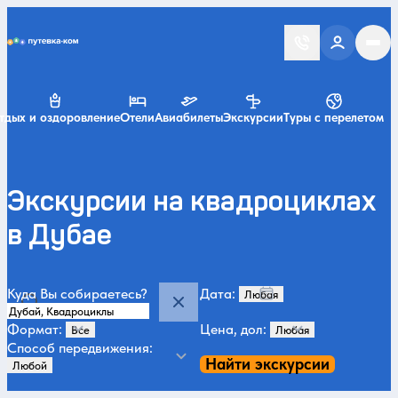
Putevka.com
тдых и оздоровление
Отели
Авиабилеты
Экскурсии
Туры с перелетом
Экскурсии на квадроциклах
в Дубае
Куда Вы собираетесь?
Дата:
Формат:
Цена, дол:
Способ передвижения:
Найти экскурсии