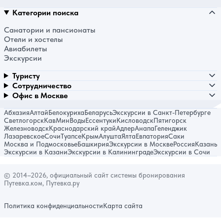
Категории поиска
Санатории и пансионаты
Отели и хостелы
Авиабилеты
Экскурсии
Туристу
Сотрудничество
Офис в Москве
Абхазия
Алтай
Белокуриха
Беларусь
Экскурсии в Санкт-Петербурге
Светлогорск
КавМинВоды
Ессентуки
Кисловодск
Пятигорск
Железноводск
Краснодарский край
Адлер
Анапа
Геленджик
Лазаревское
Сочи
Туапсе
Крым
Алушта
Ялта
Евпатория
Саки
Москва и Подмосковье
Башкирия
Экскурсии в Москве
Россия
Казань
Экскурсии в Казани
Экскурсии в Калининграде
Экскурсии в Сочи
© 2014–2026, официальный сайт системы бронирования
Путевка.ком, Путевка.ру
Политика конфиденциальности
Карта сайта