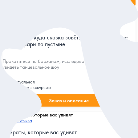
5
128 отзывов
«На Восток, куда сказка зовёт!». Индивидуальное
джип-сафари по пустыне
Прокатиться по барханам, исследовать лагерь бедуинов и
увидеть танцевальное шоу
Индивидуальная
250 дол.
за экскурсию
Заказ и описание
5
124 отзыва
Эмираты, которые вас удивят