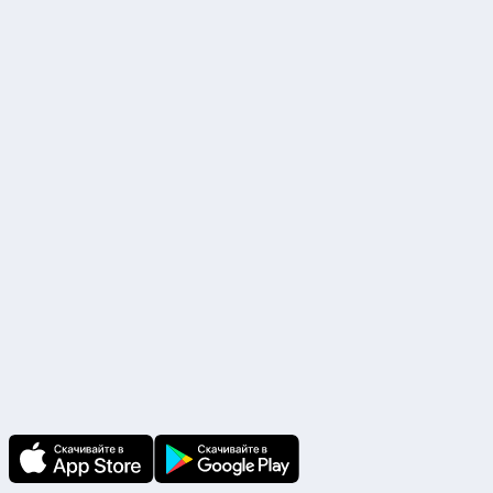
107045, г.Москва, Рождественский б-р, 9, строение 1, Помещение I,
комната 30
ИНН 7725851033 КПП 770201001 ОГРН 5147746438175
Р/с. №40702810338000017283 ПАО «Сбербанк России» г. Москва
БИК 044525225, К/с. №30101810400000000225
Наши партнеры
Скачайте приложение
В приложении Ваши заявки и документы
по ним всегда под рукой!