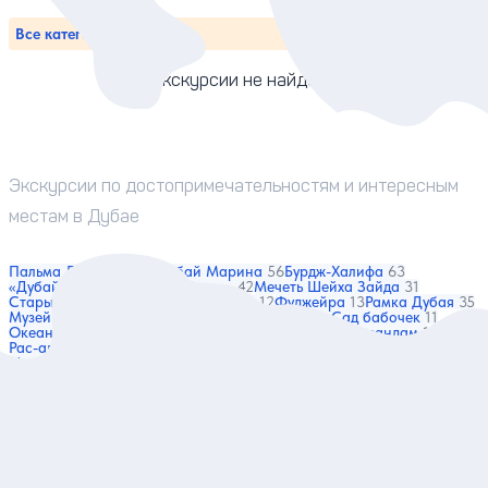
Все категории и места
Экскурсии не найдены
Экскурсии по достопримечательностям и интересным
местам в Дубае
Пальма Джумейра
63
Дубай Марина
56
Бурдж-Халифа
63
«Дубай Молл»
48
Отель «Парус»
42
Мечеть Шейха Зайда
31
Старый Дубай
39
Отель «Атлантис»
12
Фуджейра
13
Рамка Дубая
35
Музей будущего
26
Парк цветов
13
Сад чудес и Сад бабочек
11
Океанариум
7
Хаджар
3
Аль-Айн
3
Канал Дубай
4
Мусандам
1
Рас-аль-Хор
1
Мечеть Джумейра
1
Аквапарк Wild Wadi
1
Мадам Тюссо
1
LegoLand
1
Наши гиды в Дубае