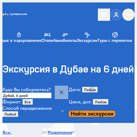
Putevka.com
тдых и оздоровление
Отели
Авиабилеты
Экскурсии
Туры с перелетом
Экскурсия в Дубае на 6 дней
Куда Вы собираетесь?
Дата:
Формат:
Цена, дол:
Способ передвижения:
Найти экскурсии
Категории и места
Все
Летом
Зимой
Развлечения
1 день
ОАЭ
Активности
А
240
201
91
87
77
63