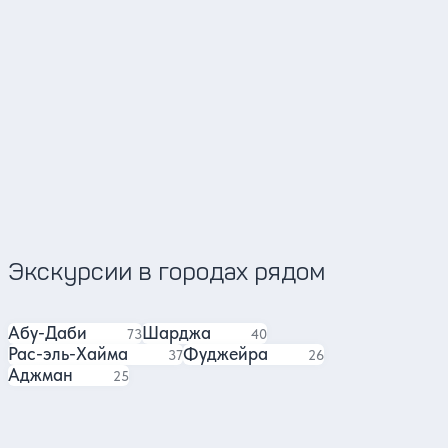
Фарух
Виктория
4.78
3611 отзывов
Экскурсии в городах рядом
Абу-Даби
Шарджа
экскурсии
экскурсий
73
40
Рас-эль-Хайма
Фуджейра
экскурсий
экскурсий
37
26
Аджман
экскурсий
25
Отзывы о нас