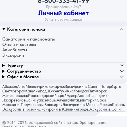
8-800-333-41-99
Бронирование 24/7
Личный кабинет
Узнать статус заявки
Категории поиска
Санатории и пансионаты
Отели и хостелы
Авиабилеты
Экскурсии
Туристу
Сотрудничество
Офис в Москве
Абхазия
Алтай
Белокуриха
Беларусь
Экскурсии в Санкт-Петербурге
Светлогорск
КавМинВоды
Ессентуки
Кисловодск
Пятигорск
Железноводск
Краснодарский край
Адлер
Анапа
Геленджик
Лазаревское
Сочи
Туапсе
Крым
Алушта
Ялта
Евпатория
Саки
Москва и Подмосковье
Башкирия
Экскурсии в Москве
Россия
Казань
Экскурсии в Казани
Экскурсии в Калининграде
Экскурсии в Сочи
© 2014–2026, официальный сайт системы бронирования