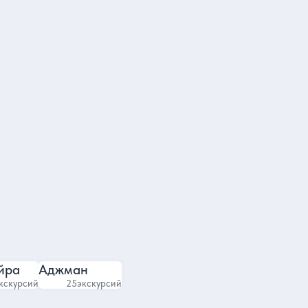
Валентина
Гид в Дубае
4.5
4.74
897 отзывов
1223 отзыва
йра
Аджман
кскурсий
25
экскурсий
Яндекс карты