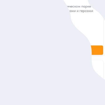
м в мире и
Провести день в тематическом парке с
рских
красочными аттракционами и героями
любимых мультфильмов!
Билет
94 дол.
за одного
ие
Заказ и описание
5
5 отзывов
илладж» —
Дубай: билет в Бурдж-Халифу
и аудиоэкскурсия по городу
ум самым
Пройти по тщательно спланированному
маршруту и увидеть всё самое интересное