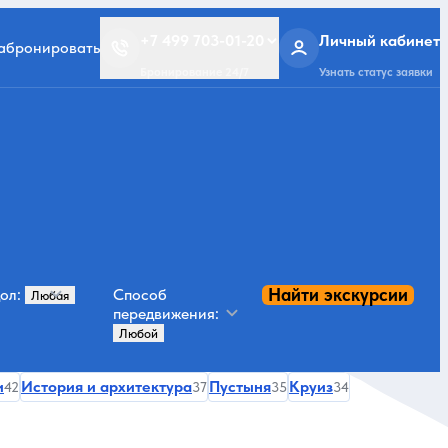
+7 499 703-01-20
Личный кабинет
забронировать
Бронирование 24/7
Узнать статус заявки
Найти экскурсии
ол:
Способ
передвижения:
и
История и архитектура
Пустыня
Круиз
42
37
35
34