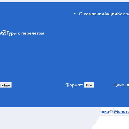
О компании
Акции
Как 
и
Туры с перелетом
Формат:
Цена, д
Э
Активности
Абу-Даби
Смотровые площадки
Мечет
77
63
47
42
строномические
Все категории и места
30