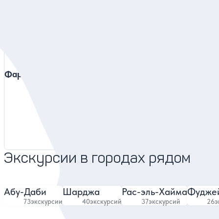
Фарух
Виктория
4.78
3611 отзывов
Экскурсии в городах рядом
Абу-Даби
Шарджа
Рас-эль-Хайма
Фудже
73
экскурсии
40
экскурсий
37
экскурсий
26
э