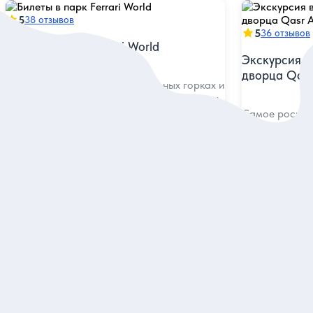
5
38 отзывов
5
36 отзывов
Билеты в парк Ferrari World
Экскурсия в
дворца Qasr
Покататься на головокружительных горках и
полюбоваться итальянскими автомобилями
в музее
Самое роскош
самое богато
городе Арабс
Билет
Групповая
94 дол.
95 дол.
за одного
за одн
Заказ и описание
З
5
5
20 отзывов
16 отзывов
Бурдж-Халифа — билет на смотровую
Джунгли Ама