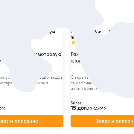
5
87 отзывов
фа — билет на смотровую
Рамка Дубая — билет на 
е
площадку
из самых впечатляющих видов
Открыть два ракурса города,
ебоскрёба-рекордсмена
символически объединяют ег
и настоящее
Билет
15 дол.
ого
за одного
аказ и описание
Заказ и описан