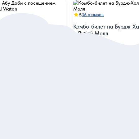
5
36 отзывов
 Абу Даби с посещением
Комбо-билет на Бурдж-Х
 Al Watan
в Дубай Молл
ное, самое масштабное,
Полюбоваться панорамами м
е — самое-самое в первом
со 124 этажа и побывать в ца
ких Эмиратов
Посейдона
Билет
93 дол.
ого
за одного
аказ и описание
Заказ и описан
5
15 отзывов
Билеты в Аквариум Дуба
зонии в Дубае: билет