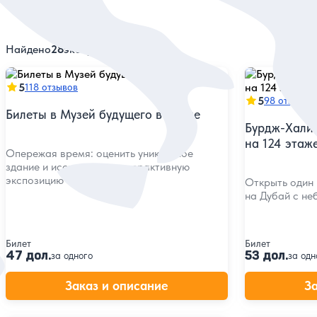
Найдено
28
экскурсий
5
118 отзывов
5
98 отзывов
Билеты в Музей будущего в Дубае
Бурдж-Хали
на 124 этаж
Опережая время: оценить уникальное
здание и исследовать интерактивную
экспозицию
Открыть один 
на Дубай с н
Билет
Билет
47 дол.
53 дол.
за одного
за одн
Заказ и описание
З