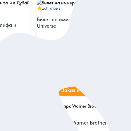
5
31 отзыв
Билет на иммерсивное шоу AYA
алифа и
Universe
Побывать в 12 тематических залах с
егаполиса
удивительными аудиовизуальными
рстве
инсталляциями
Билет
37 дол.
за одного
ие
Заказ и описание
5
13 отзывов
й Молла
Билеты в парк Warner Brothers