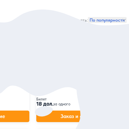
Сортировать:
По популярности
5
63 отзыва
Билеты в музей «Лувр» в Абу-Даби
смотровую
Посетить необычное здание галереи
и погрузиться в мир искусства
 которые
о прошлое
Билет
18 дол.
за одного
ие
Заказ и описание