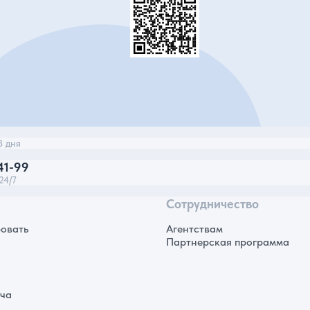
3 дня
41-99
24/7
Сотрудничество
овать
Агентствам
Партнерская программа
ича