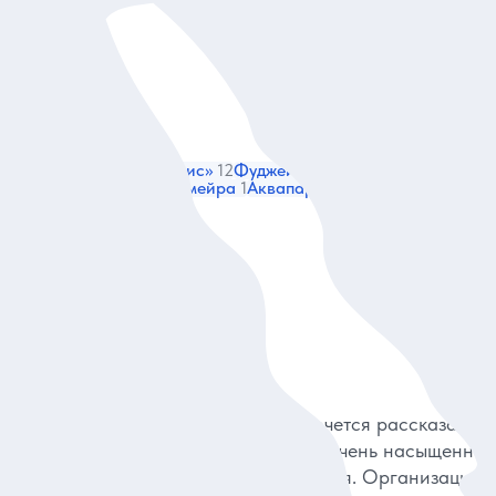
 Дубай
39
Отель «Атлантис»
12
Фуджейра
13
Рамка Дубая
35
ас-аль-Хор
1
Мечеть Джумейра
1
Аквапарк Wild Wadi
1
26
Татьяна
15.02.2
а
Недавно съездили в Абу-Даби и хочется рассказать о
том, как всё прошло. Поездка была очень насыщенная
оставила только хорошие впечатления. Организацией