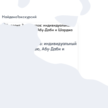
Найдено
1
экскурсий
5
3 отзыва
Колорит 3 эмиратов: индивидуальный
мини-тур по Дубаю, Абу-Даби и
Шарджа
Заехать на остров Пальма-Джумейра,
увидеть мечеть шейха Зайда и прогуляться
по площади Корана
Тур
950 дол.
за тур
Заказ и описание