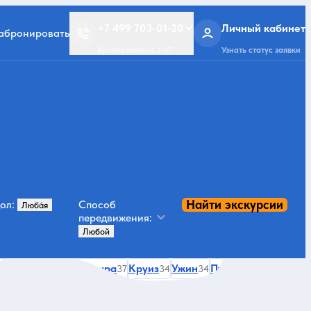
+7 499 703-01-20
Личный кабинет
забронировать
Бронирование 24/7
Узнать статус заявки
Найти экскурсии
ол:
Способ
передвижения:
История и архитектура
Круиз
Ужин
Пустыня
37
34
34
34