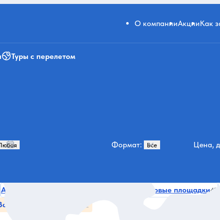
О компании
Акции
Как 
и
Туры с перелетом
Формат:
Цена, д
Активности
Абу-Даби
Мечети
Смотровые площадки
62
47
42
42
Все категории и места