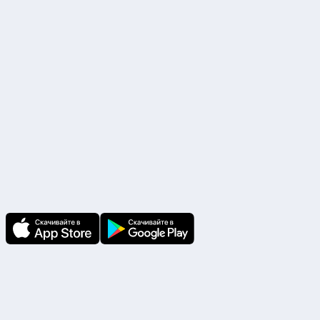
Наши партнеры
Скачайте приложение
В приложении Ваши заявки и документы
по ним всегда под рукой!
Подпишитесь на нас