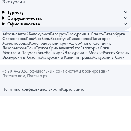
Экскурсии
Туристу
Сотрудничество
Офис в Москве
Абхазия
Алтай
Белокуриха
Беларусь
Экскурсии в Санкт-Петербурге
Светлогорск
КавМинВоды
Ессентуки
Кисловодск
Пятигорск
Железноводск
Краснодарский край
Адлер
Анапа
Геленджик
Лазаревское
Сочи
Туапсе
Крым
Алушта
Ялта
Евпатория
Саки
Москва и Подмосковье
Башкирия
Экскурсии в Москве
Россия
Казань
Экскурсии в Казани
Экскурсии в Калининграде
Экскурсии в Сочи
© 2014–2026, официальный сайт системы бронирования
Путевка.ком, Путевка.ру
Политика конфиденциальности
Карта сайта