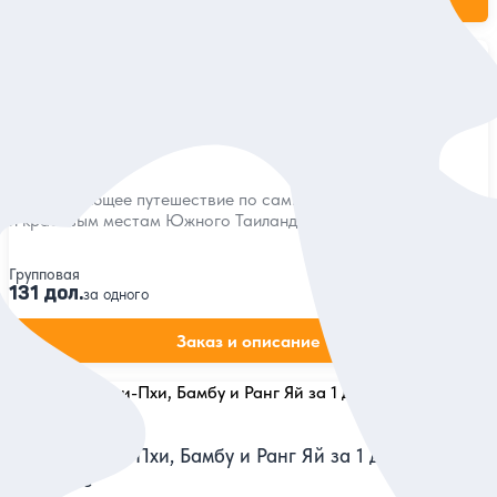
5
70 отзывов
Две провинции Пхи-Пхи и Краби за 1 день
на спидботе
Вдохновляющее путешествие по самым популярным
и красивым местам Южного Таиланда
Групповая
131 дол.
за одного
Заказ и описание
5
39 отзывов
Острова Пхи-Пхи, Бамбу и Ранг Яй за 1 день на
спидботе