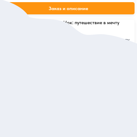
Заказ и описание
5
19 отзывов
Острова Пхи-Пхи и Кхай Нок: путешествие в мечту
Погрузиться в атмосферу тропического рая
Групповая
115 дол.
за одного
Заказ и описание
5
11 отзывов
Коктейль из островов: Андаман за 2 дня