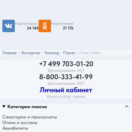
Чтобы первыми быть в курсе распродаж и
акций - подписывайтесь на нас в соцсетях
Подписчиков
Подписчиков
34 140
21 176
Главная
Экскурсии
Таиланд
Пхукет
Пляж Рейли
+7 499 703-01-20
Бронирование 24/7
8-800-333-41-99
Бронирование 24/7
Личный кабинет
Узнать статус заявки
Категории поиска
Санатории и пансионаты
Отели и хостелы
Авиабилеты