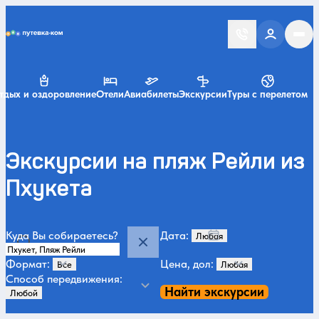
Putevka.com
тдых и оздоровление
Отели
Авиабилеты
Экскурсии
Туры с перелетом
Экскурсии на пляж Рейли из
Пхукета
Куда Вы собираетесь?
Дата:
Формат:
Цена, дол:
Способ передвижения:
Найти экскурсии