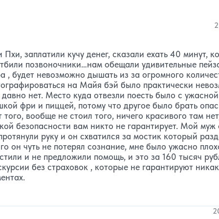
2
хи, заплатили кучу денег, сказали ехать 40 минут, к
 отбили позвоночники…нам обещали удивительные пейз
ра , будет невозможно дышать из за огромного количес
тографироваться на Майя бэй было практически невоз
 давно нет. Место куда отвезли поесть было с ужасной
кой фри и пиццей, потому что другое было брать опас
того, вообще не стоил того, ничего красивого там нет
акой безопасности вам никто не гарантирует. Мой муж
 протянули руку и он схватился за мостик который раз
го он чуть не потерял сознание, мне было ужасно плох
стили и не предложили помощь, и это за 160 тысяч руб
скурсии без страховок , которые не гарантируют ника
ентах.
2