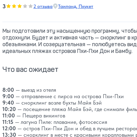
3
3
2 отзыва
Таиланд, Пхукет
Оценка, количество звезд:
Мы подготовили эту насыщенную программу, чтобы 
отдохнули. Будет и активная часть — снорклинг в к
обезьянками. И созерцательная — полюбуетесь вида
идеальных пляжах островов Пхи-Пхи Дон и Бамбу.
Что вас ожидает
8:00
— выезд из отеля
9:00
— отправление с пирса на острова Пхи-Пхи
9:40
— снорклинг возле бухты Майя Бэй
10:20
— посещение пляжа Майя Бэй, где снимали фил
11:00
— Пещера викингов
11:15
— лагуна Пиле: плавание, фотосессия
12:00
— остров Пхи-Пхи Дон и обед в лучшем рестора
13:30
— снорклинг в месте с красивыми коралловыми