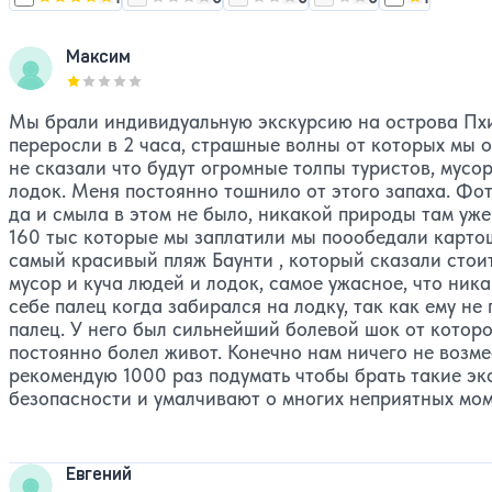
Максим
Оценка, количество звезд:
1
Мы брали индивидуальную экскурсию на острова Пхи П
переросли в 2 часа, страшные волны от которых мы
не сказали что будут огромные толпы туристов, мусо
лодок. Меня постоянно тошнило от этого запаха. Фо
да и смыла в этом не было, никакой природы там уже
160 тыс которые мы заплатили мы поообедали картош
самый красивый пляж Баунти , который сказали стоит 
мусор и куча людей и лодок, самое ужасное, что ник
себе палец когда забирался на лодку, так как ему не
палец. У него был сильнейший болевой шок от которо
постоянно болел живот. Конечно нам ничего не возме
рекомендую 1000 раз подумать чтобы брать такие эк
безопасности и умалчивают о многих неприятных мом
Евгений