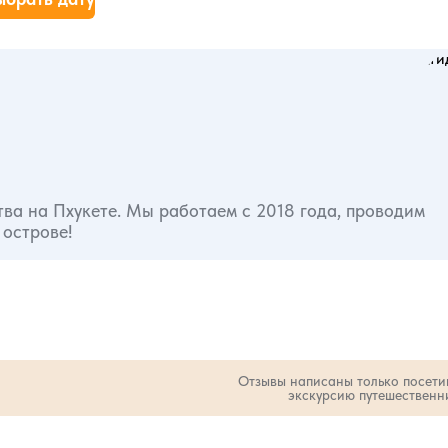
тва на Пхукете. Мы работаем с 2018 года, проводим
 острове!
Отзывы написаны только посет
экскурсию путешественн
 звезд:
оличество звезд:
2
1