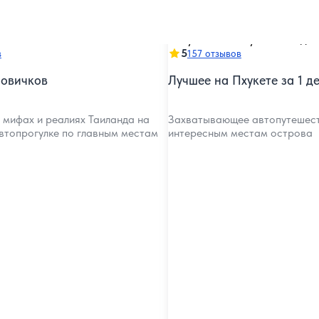
5
в
157 отзывов
новичков
Лучшее на Пхукете за 1 д
 мифах и реалиях Таиланда на
Захватывающее автопутешес
втопрогулке по главным местам
интересным местам острова