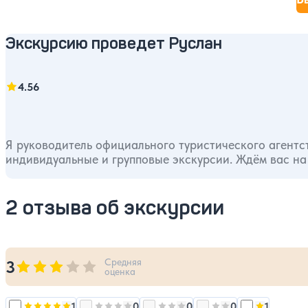
Экскурсию проведет Руслан
4.56
Я руководитель официального туристического агентс
индивидуальные и групповые экскурсии. Ждём вас на
2 отзыва об экскурсии
Средняя
3
Оценка, количество звезд:
3
оценка
1
0
0
0
1
Оценка, количество звезд:
Оценка, количество звезд:
Оценка, количество звезд:
5
Оценка, количество
4
Оценка, к
3