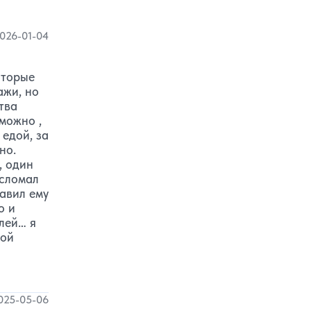
026-01-04
оторые
ажи, но
тва
можно ,
 едой, за
но.
, один
 сломал
давил ему
о и
лей… я
кой
025-05-06