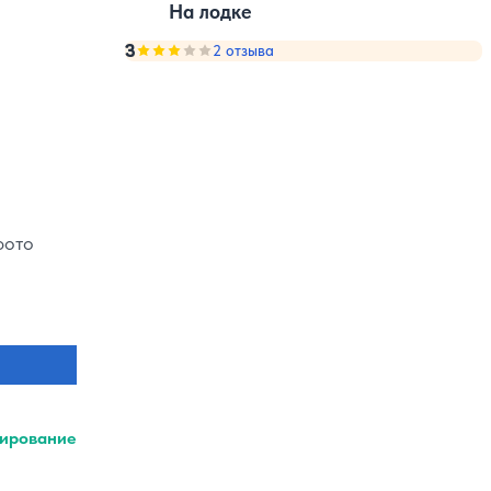
На лодке
3
Оценка, количество звезд:
2 отзыва
3
фото
ирование