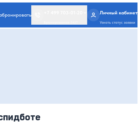
+7 499 703-01-20
Личный кабинет
забронировать
Бронирование 24/7
Узнать статус заявки
 спидботе