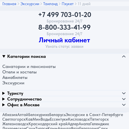
Главная
Экскурсии
Таиланд
Пхукет
11 дней
+7 499 703-01-20
Бронирование 24/7
8-800-333-41-99
Бронирование 24/7
Личный кабинет
Узнать статус заявки
Категории поиска
Санатории и пансионаты
Отели и хостелы
Авиабилеты
Экскурсии
Туристу
Сотрудничество
Офис в Москве
Абхазия
Алтай
Белокуриха
Беларусь
Экскурсии в Санкт-Петербурге
Светлогорск
КавМинВоды
Ессентуки
Кисловодск
Пятигорск
Железноводск
Краснодарский край
Адлер
Анапа
Геленджик
Лазаревское
Сочи
Туапсе
Крым
Алушта
Ялта
Евпатория
Саки