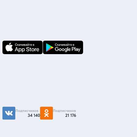
Скачайте приложение
В приложении Ваши заявки и документы
по ним всегда под рукой!
Подпишитесь на нас
Чтобы первыми быть в курсе распродаж и
акций - подписывайтесь на нас в соцсетях
Подписчиков
Подписчиков
34 140
21 176