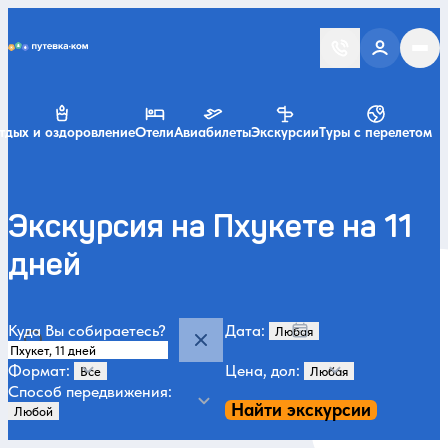
Putevka.com
тдых и оздоровление
Отели
Авиабилеты
Экскурсии
Туры с перелетом
Экскурсия на Пхукете на 11
дней
Куда Вы собираетесь?
Дата:
Формат:
Цена, дол:
Способ передвижения:
Найти экскурсии