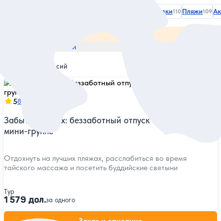
Категории и места
Все
11 дней
Летом
Зимой
Смотровые площадки
Пляжи
Ак
2
246
197
110
109
Все категории и места
По популярности
Найдено
2
экскурсий
5
8 отзывов
Забыть о делах: беззаботный отпуск на Пхукете в
мини-группе
Отдохнуть на лучших пляжах, расслабиться во время
тайского массажа и посетить буддийские святыни
Тур
1 579 дол.
за одного
Заказ и описание