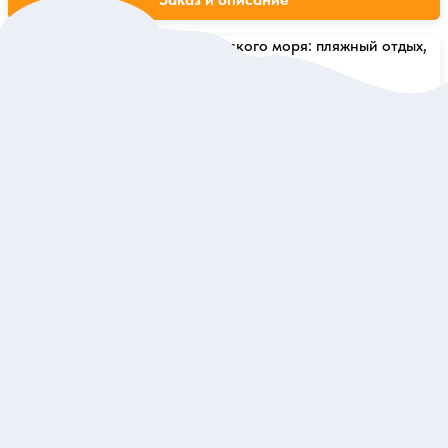
0
0 отзывов
Круиз по островам Андаманского моря: пляжный
отдых, снорклинг и полный релакс
Побывать в бухте из фильма «Пляж», поплавать среди
кораллов и насладиться райскими пейзажами
Тур
4 042 евро
за одного
Заказ и описание
Экскурсии по достопримечательностям и интересным
местам на Пхукете