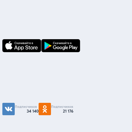
Скачайте приложение
В приложении Ваши заявки и документы
по ним всегда под рукой!
Подпишитесь на нас
Чтобы первыми быть в курсе распродаж и
акций - подписывайтесь на нас в соцсетях
Подписчиков
Подписчиков
34 140
21 176