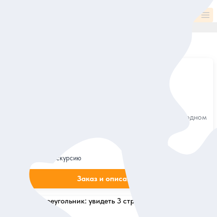
Все категории и места
По популярности
Найдено
10
экскурсий
5
2 отзыва
Хиты Чианграя за один день
Храмы, традиции, ремёсла и вкус Севера Таиланда в одном
маршруте — из Чиангмая
Индивидуальная
600 дол.
за экскурсию
Заказ и описание