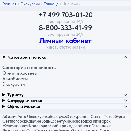
Главная
Экскурсии
Таиланд
Чиангмай
+7 499 703-01-20
Бронирование 24/7
8-800-333-41-99
Бронирование 24/7
Личный кабинет
Узнать статус заявки
Категории поиска
Санатории и пансионаты
Отели и хостелы
Авиабилеты
Экскурсии
Туристу
Сотрудничество
Офис в Москве
Абхазия
Алтай
Белокуриха
Беларусь
Экскурсии в Санкт-Петербурге
Светлогорск
КавМинВоды
Ессентуки
Кисловодск
Пятигорск
Железноводск
Краснодарский край
Адлер
Анапа
Геленджик
Лазаревское
Сочи
Туапсе
Крым
Алушта
Ялта
Евпатория
Саки