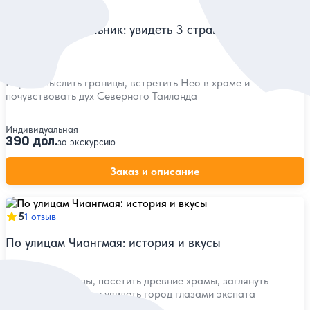
5
2 отзыва
Золотой треугольник: увидеть 3 страны за 1 день (из
Чиангмая)
Переосмыслить границы, встретить Нео в храме и
почувствовать дух Северного Таиланда
Индивидуальная
390 дол.
за экскурсию
Заказ и описание
5
1 отзыв
По улицам Чиангмая: история и вкусы
Услышать легенды, посетить древние храмы, заглянуть
в крафтовые кафе и увидеть город глазами экспата