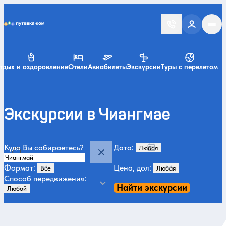
Putevka.com
тдых и оздоровление
Отели
Авиабилеты
Экскурсии
Туры с перелетом
Экскурсии в Чиангмае
Куда Вы собираетесь?
Дата:
Формат:
Цена, дол:
Способ передвижения:
Найти экскурсии
Категории и места
История и архитектура
Авторские туры
8
4