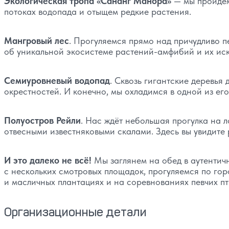
Экологическая тропа «Сананг Манора»
— мы пройдём
потоках водопада и отыщем редкие растения.
Мангровый лес
. Прогуляемся прямо над причудливо 
об уникальной экосистеме растений-амфибий и их иск
Семиуровневый водопад
. Сквозь гигантские деревья
окрестностей. И конечно, мы охладимся в одной из его
Полуостров Рейли
. Нас ждёт небольшая прогулка на 
отвесными известняковыми скалами. Здесь вы увидите 
И это далеко не всё!
Мы заглянем на обед в аутентич
с нескольких смотровых площадок, прогуляемся по го
и масличных плантациях и на соревнованиях певчих пт
Организационные детали