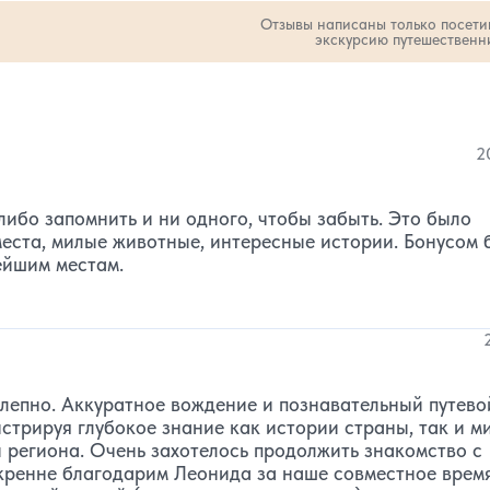
Отзывы написаны только посет
экскурсию путешественн
о звезд:
оличество звезд:
2
1
2
либо запомнить и ни одного, чтобы забыть. Это было
еста, милые животные, интересные истории. Бонусом 
ейшим местам.
лепно. Аккуратное вождение и познавательный путево
стрируя глубокое знание как истории страны, так и м
 региона. Очень захотелось продолжить знакомство с
скренне благодарим Леонида за наше совместное врем