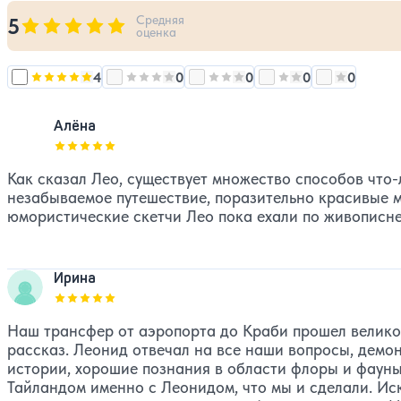
Средняя
5
Оценка, количество звезд:
5
оценка
4
0
0
0
0
Оценка, количество звезд:
Оценка, количество звезд:
5
Оценка, количество звезд:
Оценка, количеств
4
Оценка, к
3
Алёна
Оценка, количество звезд:
5
Как сказал Лео, существует множество способов что-
незабываемое путешествие, поразительно красивые м
юмористические скетчи Лео пока ехали по живописн
Ирина
Оценка, количество звезд:
5
Наш трансфер от аэропорта до Краби прошел велико
рассказ. Леонид отвечал на все наши вопросы, демон
истории, хорошие познания в области флоры и фауны
Тайландом именно с Леонидом, что мы и сделали. И