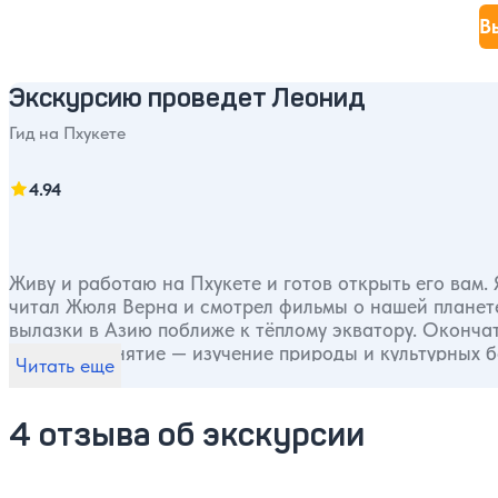
В
Экскурсию проведет Леонид
Гид на Пхукете
4.94
Живу и работаю на Пхукете и готов открыть его вам. 
читал Жюля Верна и смотрел фильмы о нашей планете
вылазки в Азию поближе к тёплому экватору. Окончател
любимое занятие — изучение природы и культурных б
Читать еще
интересное из того, что мне удалось узнать.
4 отзыва об экскурсии