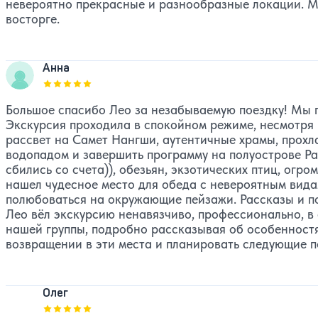
невероятно прекрасные и разнообразные локации. Мы
восторге.
Анна
Оценка, количество звезд:
5
Большое спасибо Лео за незабываемую поездку! Мы п
Экскурсия проходила в спокойном режиме, несмотря
рассвет на Самет Нангши, аутентичные храмы, прохл
водопадом и завершить программу на полуострове Ра
сбились со счета)), обезьян, экзотических птиц, огр
нашел чудесное место для обеда с невероятным вида
полюбоваться на окружающие пейзажи. Рассказы и 
Лео вёл экскурсию ненавязчиво, профессионально, в
нашей группы, подробно рассказывая об особенностя
возвращении в эти места и планировать следующие п
Олег
Оценка, количество звезд:
5