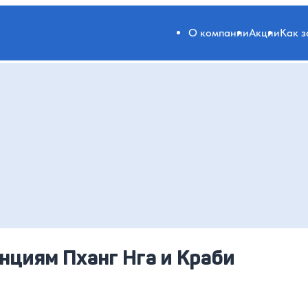
О компании
Акции
Как 
инциям Пханг Нга и Краби