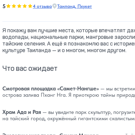
5
5
4 отзыва
Таиланд, Пхукет
Оценка, количество звезд:
Я покажу вам лучшие места, которые впечатлят д
водопады, национальные парки, мангровые заросли
тайские селения. А ещё я познакомлю вас с историе
культуре Таиланда — и о многом, многом другом.
Что вас ожидает
Смотровая площадка «Самет-Нангше»
— мы встретим
острова залива Пханг Нга. Я приоткрою тайны природы
Храм Ада и Рая
— вы увидите парк скульптур, погрузи
на тайский город, окружённый гигантскими скалистым