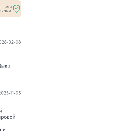
ившими
иками.
026-02-08
были
2025-11-05
й
ировой
я и