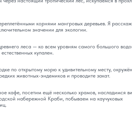
 через настоящий тропический лес, искупаемся в прох
переплетёнными корнями мангровых деревьев. Я расскаж
лючительном значении для экологии.
 древнего леса — ко всем уровням самого большого вод
 естественных купален.
лодке по открытому морю к удивительному месту, окружё
редких животных-эндемиков и проводите закат.
ное кафе, посетим ещё несколько храмов, насладимся в
родской набережной Краби, побываем на каучуковых
иц.