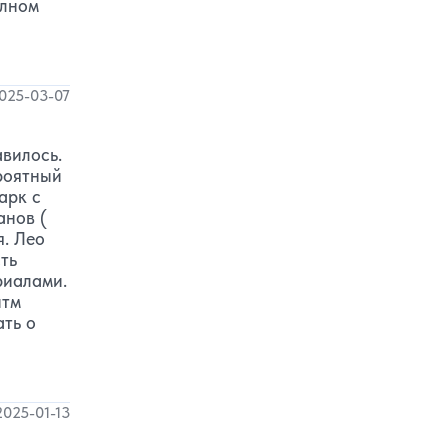
олном
025-03-07
вилось.
роятный
арк с
анов (
я. Лео
ть
риалами.
итм
ать о
2025-01-13