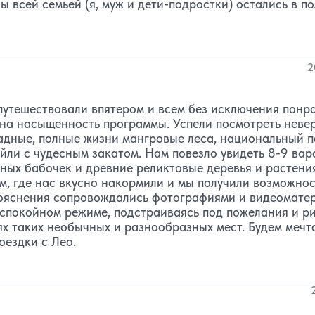
 всей семьей (я, муж и дети-подростки) остались в п
2
утешествовали впятером и всем без исключения понра
 на насыщенность программы. Успели посмотреть неве
адные, полные жизни мангровые леса, национальный п
йли с чудесным закатом. Нам повезло увидеть 8-9 вар
омных бабочек и древние реликтовые деревья и растени
м, где нас вкусно накормили и мы получили возможнос
пояснения сопровождались фотографиями и видеомате
 спокойном режиме, подстраиваясь под пожелания и р
х таких необычных и разнообразных мест. Будем мечт
оездки с Лео.