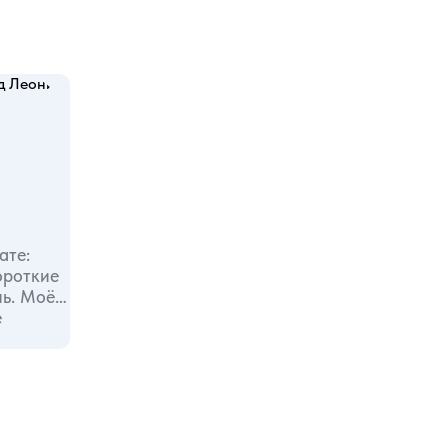
ате:
ороткие
Моё
е