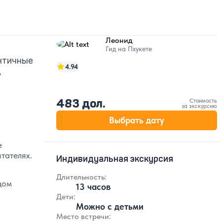
Леонид
Гид на Пхукете
ентичные
4.94
,
483 дол.
Стоимость
за экскурсию
Выбрать дату
е
тателях.
Индивидуальная экскурсия
Длительность:
дом
13 часов
Дети:
Можно с детьми
Место встречи: