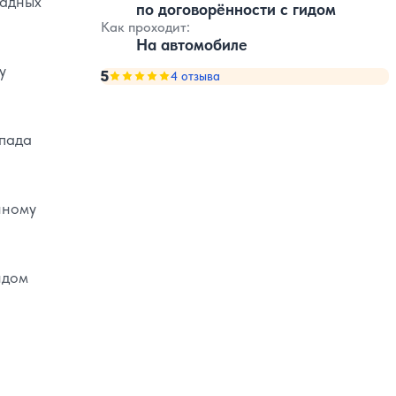
ладных
по договорённости с гидом
Как проходит:
На автомобиле
у
5
Оценка, количество звезд:
4 отзыва
5
опада
нному
идом