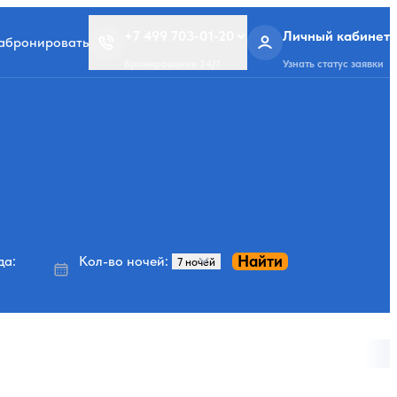
+7 499 703-01-20
Личный кабинет
забронировать
Бронирование 24/7
Узнать статус заявки
Найти
да:
Кол-во ночей: