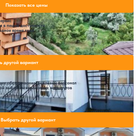
115,500 ₽
Показать все цены
за 7 ночей, 2 взрослых
сервис
я в пешей доступности
одное время года
Расстояние до пляжа: 400 метров.
дных мест на выбранные даты
ь другой вариант
шее обслуживание, вежливый персонал
шой выбор экскурсионных маршрутов
и свободных мест на выбранные даты
Выбрать другой вариант
и