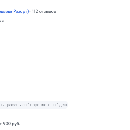
дведь Резорт)
- 112 отзывов
ов
ны указаны за 1 взрослого на 1 день
т 900 руб.