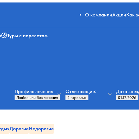
О компании
Акции
Как 
и
Туры с перелетом
Профиль лечения:
Отдыхающие:
Дата заез
тдых
Дорогие
Недорогие