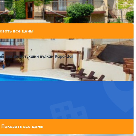
Расстояние до пляжа: 1000 метров.
46,200 ₽
азать все цены
за 7 ночей, 2 взрослых
58,100 ₽
за 7 ночей, 2 взрослых
58,100 ₽
за 7 ночей, 2 взрослых
ый вид на потухший вулкан Кара-Даг
Расстояние до пляжа: 500 метров.
63,000 ₽
Показать все цены
за 7 ночей, 2 взрослых