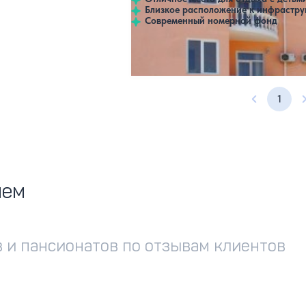
Близкое расположение к инфрастру
Современный номерной фонд
Открытый бассейн
1
Предыдущ
ием
 и пансионатов по отзывам клиентов