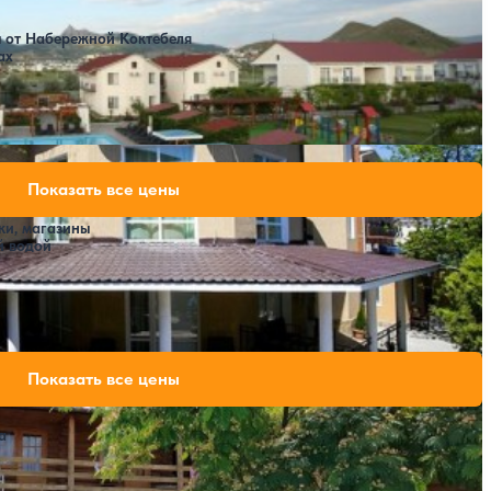
77,000 ₽
за 7 ночей, 2 взрослых
77,000 ₽
ы от Набережной Коктебеля
за 7 ночей, 2 взрослых
ах
Расстояние до пляжа: 300 метров.
 Verano)
14,000 ₽
Показать все цены
за 7 ночей, 2 взрослых
19,600 ₽
за 7 ночей, 2 взрослых
ки, магазины
29,400 ₽
й водой
за 7 ночей, 2 взрослых
Расстояние до пляжа: 300 метров.
17,500 ₽
Показать все цены
за 7 ночей, 2 взрослых
а