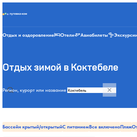
Putevka.com
Отдых и оздоровление
Отели
Авиабилеты
Экскурси
Отдых зимой в Коктебеле
Регион, курорт или название
Бассейн крытый/открытый
С питанием
Все включено
Пляж
О