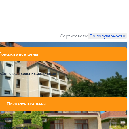
Сортировать:
По популярности
42,900 ₽
Показать все цены
за 7 ночей, 2 взрослых
49,900 ₽
за 7 ночей, 2 взрослых
56,900 ₽
за 7 ночей, 2 взрослых
-Даг с великолепными видами
Расстояние до пляжа: 50 метров.
едь Резорт)
29,400 ₽
Показать все цены
за 7 ночей, 2 взрослых
40,600 ₽
за 7 ночей, 2 взрослых
бризом
55,300 ₽
рья
за 7 ночей, 2 взрослых
ляющего досуга