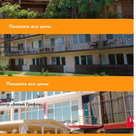
Расстояние до пляжа: 900 метров.
32,200 ₽
Показать все цены
за 7 ночей, 2 взрослых
снащением
в 5 минутах ходьбы
рифон
41,440 ₽
Показать все цены
за 7 ночей, 2 взрослых
49,840 ₽
за 7 ночей, 2 взрослых
го моря
51,800 ₽
центр «Белый Грифон»
за 7 ночей, 2 взрослых