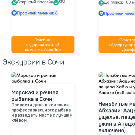
Открытый бассейн
SPA
До пляжа: 100 м
Профилей лечения: 8
Профилей лечен
Лечебно-
Санато
оздоровительный
«Адлеркурорт
комплекс АкваЛоо
Дельф
Экскурсии в Сочи
Морская и речная
рыбалка в Сочи
Неизбитые м
Провести день в компании
Абхазии: Аац
профессионального рыбака
и разведать места с лучшим
ущелье, пеще
клёвом
ужин в Апацх
включено)