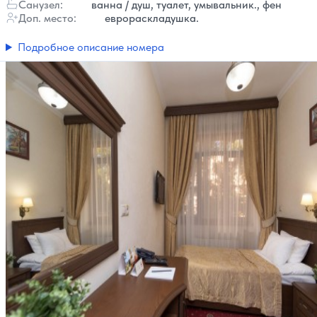
Санузел:
ванна / душ, туалет, умывальник., фен
Доп. место:
еврораскладушка.
Подробное описание номера