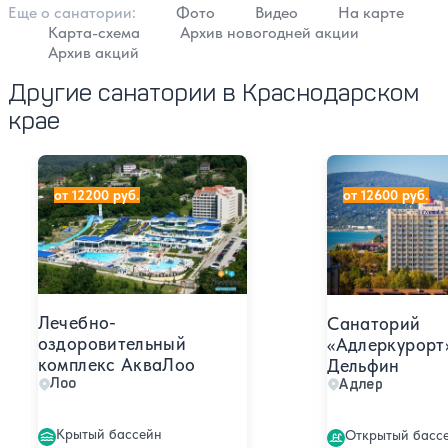
Еще о cанатории:
Фото
Видео
На карте
Карта-схема
Архив новогодней акции
Архив акций
Другие санатории в Краснодарском
крае
Лечебно-оздоровительный комплекс АкваЛоо
Санаторий «Адл
от 12200 руб.
от 12600 руб.
Лечебно-
Санаторий
оздоровительный
«Адлеркурорт
комплекс АкваЛоо
Дельфин
Лоо
Адлер
Крытый бассейн
Открытый басс