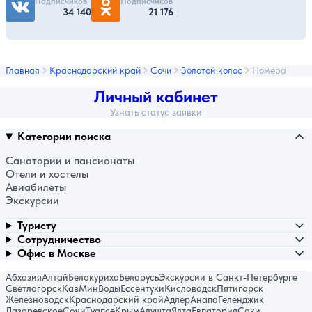
Подписчиков
Подписчиков
34 140
21 176
Главная
Краснодарский край
Сочи
Золотой колос
Номера
Личный кабинет
Узнать статус заявки
Категории поиска
Санатории и пансионаты
Отели и хостелы
Авиабилеты
Экскурсии
Туристу
Сотрудничество
Офис в Москве
Абхазия
Алтай
Белокуриха
Беларусь
Экскурсии в Санкт-Петербурге
Светлогорск
КавМинВоды
Ессентуки
Кисловодск
Пятигорск
Железноводск
Краснодарский край
Адлер
Анапа
Геленджик
Лазаревское
Сочи
Туапсе
Крым
Алушта
Ялта
Евпатория
Саки