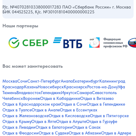
Р/с. №40702810338000017283 ПАО «Сбербанк России» г. Москва
БИК 044525225, К/с. №30101810400000000225
Наши партнеры
Вас может заинтересовать
Москва
Сочи
Санкт-Петербург
Анапа
Екатеринбург
Калининград
Краснодар
Казань
Новосибирск
Красноярск
Ростов-на-Дону
Уфа
Тюмень
Владивосток
Геленджик
Иркутск
Самара
Севастополь
Челябинск
Воронеж
Отдых в Кабардинке
Отдых в Витязево
Отдых в Краснодарском крае
Отдых в Сочи
Отдых в Геленджике
Отдых в Туапсе
Отдых в Анапе
Отдых в Ессентуках
Отдых в Железноводске
Отдых в Кисловодске
Отдых в Пятигорске
Отдых в Крыму
Отдых в Ялте
Отдых в Алуште
Отдых в Гурзуфе
Отдых в Ливадии
Отдых в Евпатории
Отдых в Саках
Отдых в Феодосии
Отдых в Судаке
Отдых в Абхазии
Отдых в Адлере