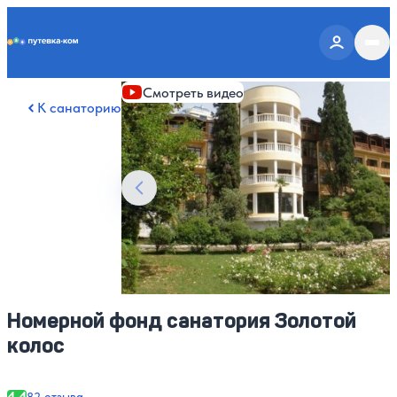
Putevka.com
Смотреть все фото
35
Смотреть видео
К санаторию
Номерной фонд санатория Золотой
колос
4.4