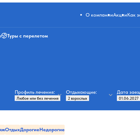
О компании
Акции
Как 
и
Туры с перелетом
Профиль лечения:
Отдыхающие:
Дата заез
яж
Отдых
Дорогие
Недорогие