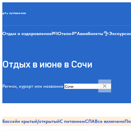
Putevka.com
Отдых и оздоровление
Отели
Авиабилеты
Экскурси
Отдых в июне в Сочи
Регион, курорт или название
Бассейн крытый/открытый
С питанием
СПА
Все включено
Пл