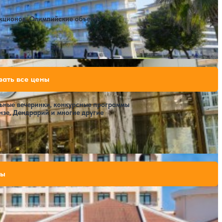
за 7 ночей, 2 взрослых
139,944 ₽
)
за 7 ночей, 2 взрослых
акционов, Олимпийские объекты
Расстояние до пляжа: 800 метров.
139,300 ₽
зать все цены
за 7 ночей, 2 взрослых
153,300 ₽
за 7 ночей, 2 взрослых
льные вечеринки, конкурсные программы
нзе, Дендрарий и многие другие
Расстояние до пляжа: 300 метров.
170,800 ₽
ны
за 7 ночей, 2 взрослых
173,600 ₽
за 7 ночей, 2 взрослых
179,200 ₽
за 7 ночей, 2 взрослых