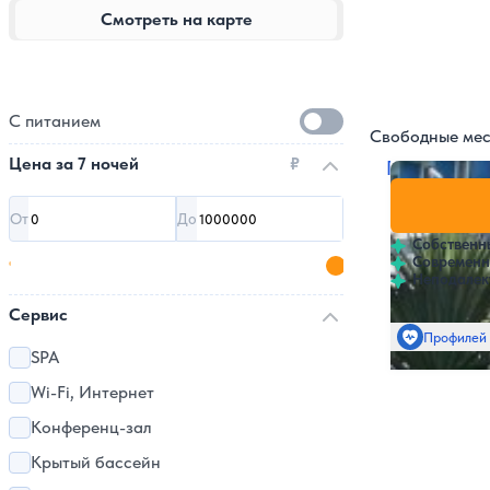
Смотреть на карте
С питанием
Свободные мес
Цена за
7 ночей
₽
Пансионат
За месяц за
Без лечения 
Полный панс
4
467 отзывов
От
До
С лечением (
Полный панс
Собственн
Современн
Неподалеку
Сервис
Профилей 
SPA
Wi-Fi, Интернет
Конференц-зал
Крытый бассейн