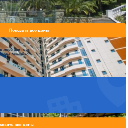
Расстояние до пляжа: 400 метров.
ИАРЕНТ)
46,160 ₽
Показать все цены
за 7 ночей, 2 взрослых
59,600 ₽
за 7 ночей, 2 взрослых
а море или горы
районе Мамайка
37,240 ₽
казать все цены
за 7 ночей, 2 взрослых