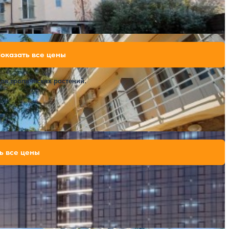
Расстояние до пляжа: 10 метров от корпуса №1, 30 метров от корпуса №2.
67,760 ₽
оказать все цены
за 7 ночей, 2 взрослых
80,080 ₽
за 7 ночей, 2 взрослых
ов тропических растений.
Расстояние до пляжа: 200 метров.
аринс Парк Отель (Marins Park Hotel))
72,000 ₽
ь все цены
за 7 ночей, 2 взрослых
100,000 ₽
за 7 ночей, 2 взрослых