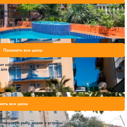
46,550 ₽
за 7 ночей, 2 взрослых
58,800 ₽
природным микроклиматом
за 7 ночей, 2 взрослых
можно расслабиться во время жары
Расстояние до пляжа: 250 метров.
32,900 ₽
Показать все цены
за 7 ночей, 2 взрослых
36,400 ₽
за 7 ночей, 2 взрослых
45,500 ₽
ет комфорт и уединение.
за 7 ночей, 2 взрослых
для всех возрастов.
Расстояние до пляжа: 70 м.
61,800 ₽
зать все цены
за 7 ночей, 2 взрослых
61,800 ₽
за 7 ночей, 2 взрослых
90,300 ₽
ами отеля
за 7 ночей, 2 взрослых
рноморскую рыбу, мидии и устрицы