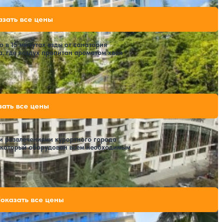
РЖД)
98,000 ₽
азать все цены
за 7 ночей, 2 взрослых
161,280 ₽
за 7 ночей, 2 взрослых
175,140 ₽
 в 15 минутах езды от санатория
за 7 ночей, 2 взрослых
, где воздух пропитан ароматом хвои
Расстояние до пляжа: 300 метров.
98,000 ₽
зать все цены
за 7 ночей, 2 взрослых
118,300 ₽
за 7 ночей, 2 взрослых
ми развлечениями курортного города
 который оборудован всем необходимым
Расстояние до пляжа: 1000 метров.
104,678 ₽
оказать все цены
рак
за 7 ночей, 2 взрослых
123,144 ₽