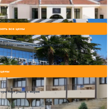
Расстояние до пляжа: 600 метров - Основная территория, 800 метров - Вторая территория, корпус Морской находится на пляже.
184,100 ₽
зать все цены
за 7 ночей, 2 взрослых
194,600 ₽
за 7 ночей, 2 взрослых
194,600 ₽
и растениями
за 7 ночей, 2 взрослых
ой флаг - знак чистоты и безопасности
Расстояние до пляжа: 50 метров.
224,700 ₽
 цены
за 7 ночей, 2 взрослых
234,500 ₽
за 7 ночей, 2 взрослых
горы Ахун рядом с морем
Расстояние до пляжа: 200 метров от основной территории.