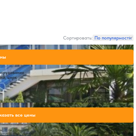
Сортировать:
По популярности
109,200 ₽
ены
за 7 ночей, 2 взрослых
120,400 ₽
за 7 ночей, 2 взрослых
борудование
ий, цирк
Расстояние до пляжа: 40 метров от корпуса №1, 100 метров от корпуса №2 (через проезжую часть).
142,800 ₽
казать все цены
за 7 ночей, 2 взрослых
154,000 ₽
за 7 ночей, 2 взрослых
161,000 ₽
за 7 ночей, 2 взрослых
неральной водой