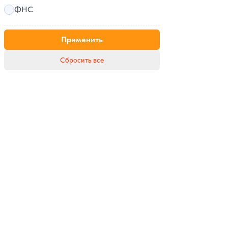
ФНС
Применить
Сбросить все