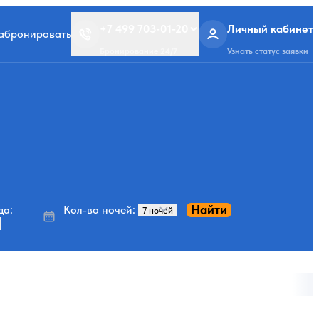
+7 499 703-01-20
Личный кабинет
забронировать
Бронирование 24/7
Узнать статус заявки
Найти
да:
Кол-во ночей: