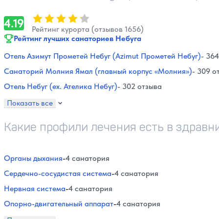
Оценка, количество звезд:
4.19
4.19
Рейтинг курорта (отзывов 1656)
Рейтинг лучших санаториев Небуга
Отель Азимут Прометей Небуг (Azimut Прометей Небуг)
- 36
Санаторий Молния Ямал (главный корпус «Молния»)
- 309 о
Отель Небуг (ex. Ателика Небуг)
- 302 отзыва
Показать все
Какие профили лечения есть в здравн
Органы дыхания
-
4 санатория
Сердечно-сосудистая система
-
4 санатория
Нервная система
-
4 санатория
Опорно-двигательный аппарат
-
4 санатория