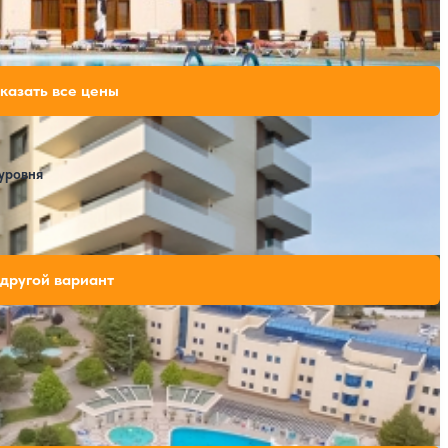
Расстояние до пляжа: 30 метров.
253,949 ₽
казать все цены
за 7 ночей, 2 взрослых
285,356 ₽
за 7 ночей, 2 взрослых
285,356 ₽
за 7 ночей, 2 взрослых
уровня
Расстояние до пляжа: 200 метров.
ых мест на выбранные даты
другой вариант
Открытый бассейн
Расстояние до пляжа: 200 метров.