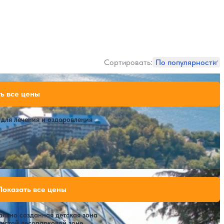
Сортировать:
По популярности
буг)
91,000 ₽
ь все цены
за 7 ночей, 2 взрослых
104,300 ₽
за 7 ночей, 2 взрослых
106,400 ₽
для лечения и оздоровления
за 7 ночей, 2 взрослых
Расстояние до пляжа: 250 метров от главного корпуса.
58,800 ₽
Показать все цены
за 7 ночей, 2 взрослых
79,800 ₽
за 7 ночей, 2 взрослых
ально созданная детская зона
чистой лесопарковой зоне