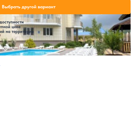
орье
и свободных мест на выбранные даты
Выбрать другой вариант
 доступности
упной цене
ей на территории
Расстояние до пляжа: 50 метров.
ая страница
Следующая страница