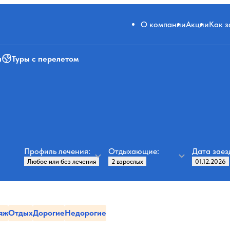
О компании
Акции
Как 
и
Туры с перелетом
Профиль лечения:
Отдыхающие:
Дата заез
яж
Отдых
Дорогие
Недорогие