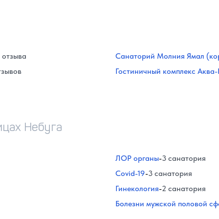
4 отзыва
Санаторий Молния Ямал (корп
тзывов
Гостиничный комплекс Аква-
ицах Небуга
ЛОР органы
-
3 санатория
Covid-19
-
3 санатория
Гинекология
-
2 санатория
Болезни мужской половой с