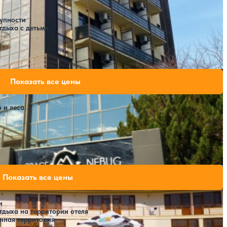
упности
тдыха с детьми
Расстояние до пляжа: 200 метров.
йс Небуг Калипсо)
50,400 ₽
Показать все цены
за 7 ночей, 2 взрослых
70,000 ₽
за 7 ночей, 2 взрослых
 и леса
89,600 ₽
за 7 ночей, 2 взрослых
Расстояние до пляжа: 1000 метров.
65,450 ₽
Показать все цены
за 7 ночей, 2 взрослых
и
тдыха на территории отеля
енная территория