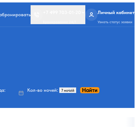
+7 499 703-01-20
Личный кабинет
забронировать
Бронирование 24/7
Узнать статус заявки
Найти
да:
Кол-во ночей: