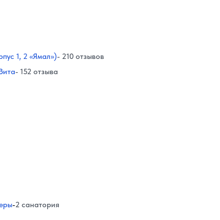
ус 1, 2 «Ямал»)
- 210 отзывов
Вита
- 152 отзыва
феры
-
2 санатория