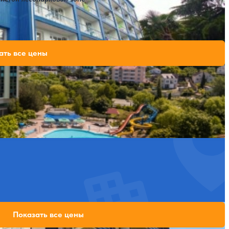
Расстояние до пляжа: 300 метров.
ия»)
107,800 ₽
ать все цены
за 7 ночей, 2 взрослых
117,600 ₽
за 7 ночей, 2 взрослых
Открытый бассейн
Расстояние до пляжа: 800 метров.
ита
38,500 ₽
Показать все цены
за 7 ночей, 2 взрослых