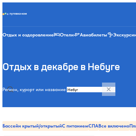
Putevka.com
Отдых и оздоровление
Отели
Авиабилеты
Экскурси
Отдых в декабре в Небуге
Регион, курорт или название
Бассейн крытый/открытый
С питанием
СПА
Все включено
Пл