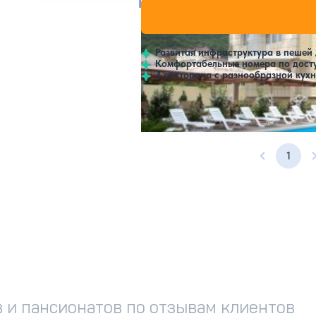
Гостиничный комплекс Черном
Нет цен ил
4.4
91 отзыв
Небуг
Развитая инфраструктура в пешей
Комфортабельные номера по дост
4 ресторана с разнообразной кухн
Открытый бассейн
1
Предыдущ
 и пансионатов по отзывам клиентов