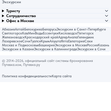
Экскурсии
Туристу
Сотрудничество
Офис в Москве
Абхазия
Алтай
Белокуриха
Беларусь
Экскурсии в Санкт-Петербурге
Светлогорск
КавМинВоды
Ессентуки
Кисловодск
Пятигорск
Железноводск
Краснодарский край
Адлер
Анапа
Геленджик
Лазаревское
Сочи
Туапсе
Крым
Алушта
Ялта
Евпатория
Саки
Москва и Подмосковье
Башкирия
Экскурсии в Москве
Россия
Казань
Экскурсии в Казани
Экскурсии в Калининграде
Экскурсии в Сочи
© 2014–2026, официальный сайт системы бронирования
Путевка.ком, Путевка.ру
Политика конфиденциальности
Карта сайта