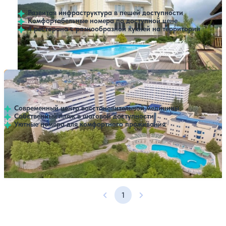
Развитая инфраструктура в пешей доступности
Комфортабельные номера по доступной цене
4 ресторана с разнообразной кухней на территории
Открытый бассейн
Расстояние до пляжа: 50 метров.
Санаторий Молния Ямал (корпус 1, 2 «Ямал»)
Нет цен или свободных мест на выбранные даты
Выбрать другой вариант
4.2
210 отзывов
Небуг
Современный центр восстановительной медицины
Собственный пляж в шаговой доступности
Уютные номера для комфортного проживания
Профилей лечения:
8
Крытый бассейн
Открытый бассейн
Расстояние до пляжа: 200 метров.
1
Предыдущая страница
Следующая страница