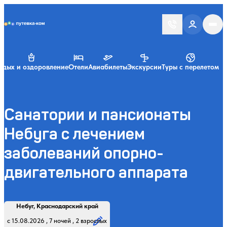
Putevka.com
тдых и оздоровление
Отели
Авиабилеты
Экскурсии
Туры с перелетом
Санатории и пансионаты
Небуга с лечением
заболеваний опорно-
двигательного аппарата
Найти
Регион, курорт или название
Профиль лечения:
Отдыхающие:
Дата заезда:
Кол-во ночей:
Небуг, Краснодарский край
Начните вводить название региона, курорта или объекта
с 15.08.2026 , 7 ночей , 2 взрослых