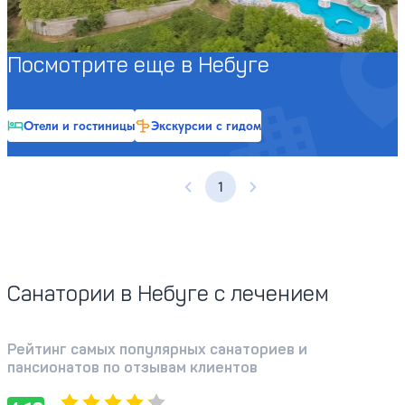
Профилей лечения:
8
Крытый бассейн
Открытый бассейн
Расстояние до пляжа: 200 метров.
Посмотрите еще в Небуге
Отели и гостиницы
Экскурсии с гидом
1
Предыдущая страница
Следующая страница
Санатории в Небуге с лечением
Рейтинг самых популярных санаториев и
пансионатов по отзывам клиентов
Оценка, количество звезд:
4.19