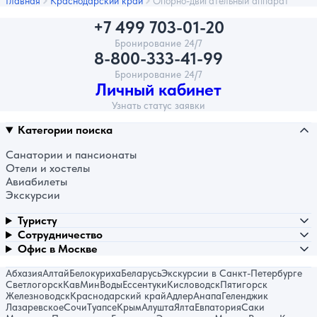
Главная
Краснодарский край
Опорно-двигательный аппарат
+7 499 703-01-20
Бронирование 24/7
8-800-333-41-99
Бронирование 24/7
Личный кабинет
Узнать статус заявки
Категории поиска
Санатории и пансионаты
Отели и хостелы
Авиабилеты
Экскурсии
Туристу
Сотрудничество
Офис в Москве
Абхазия
Алтай
Белокуриха
Беларусь
Экскурсии в Санкт-Петербурге
Светлогорск
КавМинВоды
Ессентуки
Кисловодск
Пятигорск
Железноводск
Краснодарский край
Адлер
Анапа
Геленджик
Лазаревское
Сочи
Туапсе
Крым
Алушта
Ялта
Евпатория
Саки