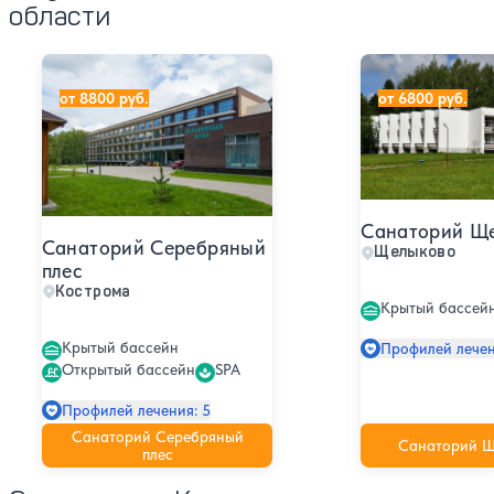
области
Санаторий Серебряный плес
Санаторий Щел
от 8800 руб.
от 6800 руб.
Санаторий Щ
Санаторий Серебряный
Щелыково
плес
Кострома
Крытый бассей
Крытый бассейн
Профилей лечен
Открытый бассейн
SPA
Профилей лечения: 5
Санаторий Серебряный
Санаторий Щ
плес