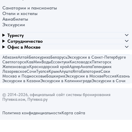
Санатории и пансионаты
Отели и хостелы
Авиабилеты
Экскурсии
Туристу
Сотрудничество
Офис в Москве
Абхазия
Алтай
Белокуриха
Беларусь
Экскурсии в Санкт-Петербурге
Светлогорск
КавМинВоды
Ессентуки
Кисловодск
Пятигорск
Железноводск
Краснодарский край
Адлер
Анапа
Геленджик
Лазаревское
Сочи
Туапсе
Крым
Алушта
Ялта
Евпатория
Саки
Москва и Подмосковье
Башкирия
Экскурсии в Москве
Россия
Казань
Экскурсии в Казани
Экскурсии в Калининграде
Экскурсии в Сочи
© 2014–2026, официальный сайт системы бронирования
Путевка.ком, Путевка.ру
Политика конфиденциальности
Карта сайта