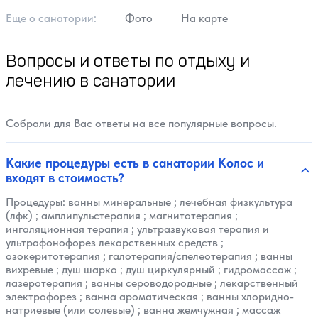
Еще о cанатории:
Фото
На карте
Вопросы и ответы по отдыху и
лечению в санатории
Собрали для Вас ответы на все популярные вопросы.
Какие процедуры есть в санатории Колос и
входят в стоимость?
Процедуры:
ванны минеральные
;
лечебная физкультура
(лфк)
;
амплипульстерапия
;
магнитотерапия
;
ингаляционная терапия
;
ультразвуковая терапия и
ультрафонофорез лекарственных средств
;
озокеритотерапия
;
галотерапия/спелеотерапия
;
ванны
вихревые
;
душ шарко
;
душ циркулярный
;
гидромассаж
;
лазеротерапия
;
ванны сероводородные
;
лекарственный
электрофорез
;
ванна ароматическая
;
ванны хлоридно-
натриевые (или солевые)
;
ванна жемчужная
;
массаж