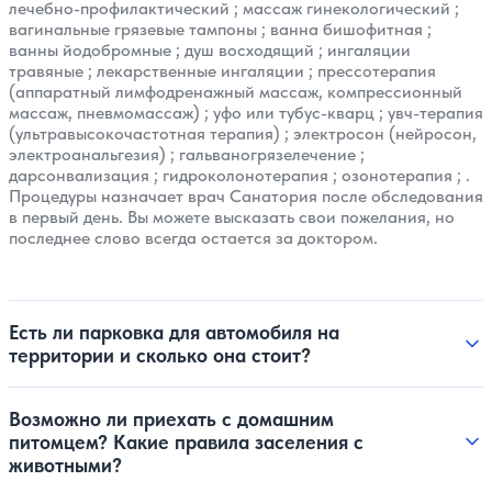
лечебно-профилактический
;
массаж гинекологический
;
вагинальные грязевые тампоны
;
ванна бишофитная
;
ванны йодобромные
;
душ восходящий
;
ингаляции
травяные
;
лекарственные ингаляции
;
прессотерапия
(аппаратный лимфодренажный массаж, компрессионный
массаж, пневмомассаж)
;
уфо или тубус-кварц
;
увч-терапия
(ультравысокочастотная терапия)
;
электросон (нейросон,
электроанальгезия)
;
гальваногрязелечение
;
дарсонвализация
;
гидроколонотерапия
;
озонотерапия
; .
Процедуры назначает врач Санатория после обследования
в первый день. Вы можете высказать свои пожелания, но
последнее слово всегда остается за доктором.
Есть ли парковка для автомобиля на
территории и сколько она стоит?
Возможно ли приехать с домашним
питомцем? Какие правила заселения с
животными?