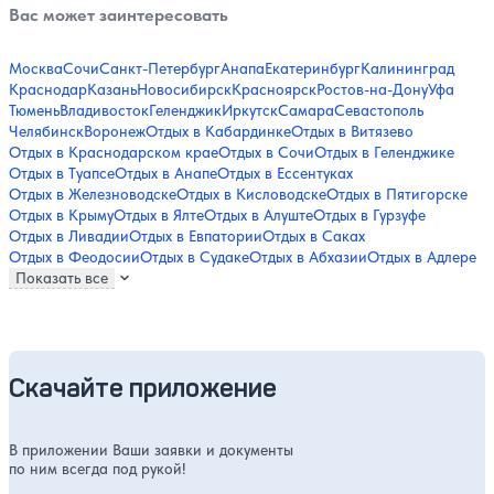
Вас может заинтересовать
Москва
Сочи
Санкт-Петербург
Анапа
Екатеринбург
Калининград
Краснодар
Казань
Новосибирск
Красноярск
Ростов-на-Дону
Уфа
Тюмень
Владивосток
Геленджик
Иркутск
Самара
Севастополь
Челябинск
Воронеж
Отдых в Кабардинке
Отдых в Витязево
Отдых в Краснодарском крае
Отдых в Сочи
Отдых в Геленджике
Отдых в Туапсе
Отдых в Анапе
Отдых в Ессентуках
Отдых в Железноводске
Отдых в Кисловодске
Отдых в Пятигорске
Отдых в Крыму
Отдых в Ялте
Отдых в Алуште
Отдых в Гурзуфе
Отдых в Ливадии
Отдых в Евпатории
Отдых в Саках
Отдых в Феодосии
Отдых в Судаке
Отдых в Абхазии
Отдых в Адлере
Показать все
Скачайте приложение
В приложении Ваши заявки и документы
по ним всегда под рукой!