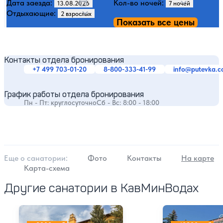
Дата заезда:
Кол-во ночей:
Отдыхающие:
Показать все цены
Контакты отдела бронирования
+7 499 703-01-20
8-800-333-41-99
info@putevka.
График работы отдела бронирования
Пн - Пт: круглосуточно
Сб - Вс: 8:00 - 18:00
Еще о cанатории:
Фото
Контакты
На карте
Карта-схема
Другие санатории в КавМинВодах
Санаторий Москва
Санаторий Викт