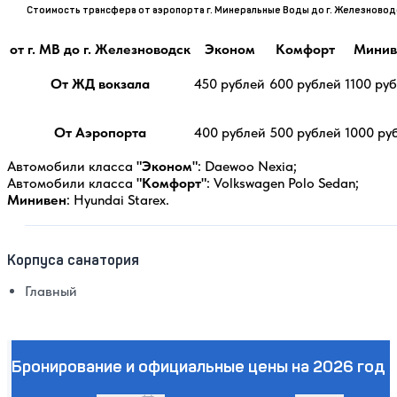
Стоимость трансфера от аэропорта г. Минеральные Воды до г. Железновод
от г. МВ до г. Железноводск
Эконом
Комфорт
Минив
От ЖД вокзала
450 рублей
600 рублей
1100 ру
От Аэропорта
400 рублей
500 рублей
1000 ру
Автомобили класса
"Эконом"
: Daewoo Nexia;
Автомобили класса
"Комфорт"
: Volkswagen Polo Sedan;
Минивен
: Hyundai Starex.
Корпуса санатория
Главный
Бронирование и официальные цены на 2026 год