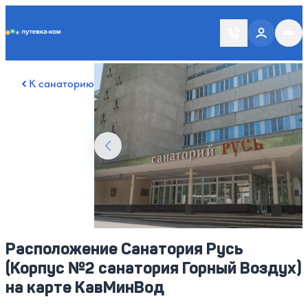
Putevka.com
Смотреть все фото
34
К санаторию
Расположение Санатория Русь
(Корпус №2 санатория Горный Воздух)
на карте КавМинВод