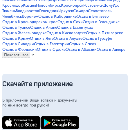
Краснодар
Казань
Новосибирск
Красноярск
Ростов-на-Дону
Уфа
Тюмень
Владивосток
Геленджик
Иркутск
Самара
Севастополь
Челябинск
Воронеж
Отдых в Кабардинке
Отдых в Витязево
Отдых в Краснодарском крае
Отдых в Сочи
Отдых в Геленджике
Отдых в Туапсе
Отдых в Анапе
Отдых в Ессентуках
Отдых в Железноводске
Отдых в Кисловодске
Отдых в Пятигорске
Отдых в Крыму
Отдых в Ялте
Отдых в Алуште
Отдых в Гурзуфе
Отдых в Ливадии
Отдых в Евпатории
Отдых в Саках
Отдых в Феодосии
Отдых в Судаке
Отдых в Абхазии
Отдых в Адлере
Показать все
Скачайте приложение
В приложении Ваши заявки и документы
по ним всегда под рукой!