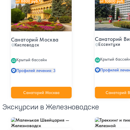
от 8800 руб.
от 10800 руб.
Санаторий Ви
Санаторий Москва
Ессентуки
Кисловодск
Крытый бассей
Крытый бассейн
Профилей лечен
Профилей лечения: 3
Санаторий Москва
Санаторий В
Экскурсии в Железноводске