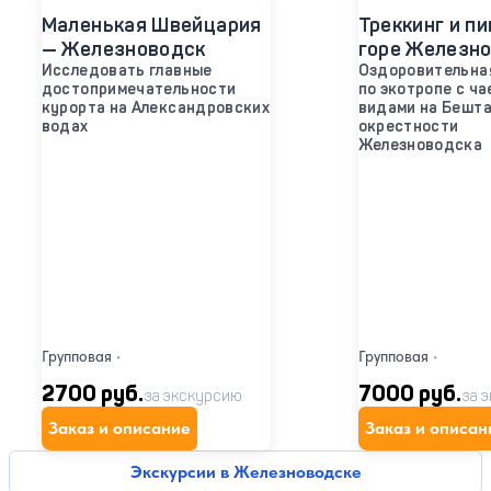
Маленькая Швейцария
Треккинг и пи
— Железноводск
горе Железн
Исследовать главные
Оздоровительна
достопримечательности
по экотропе с ча
курорта на Александровских
видами на Бешта
водах
окрестности
Железноводска
Групповая
•
Групповая
•
2700 руб.
7000 руб.
за экскурсию
за 
Заказ и описание
Заказ и описан
Экскурсии в Железноводске