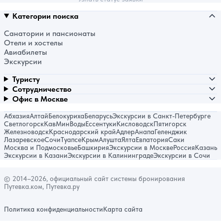
Категории поиска
Санатории и пансионаты
Отели и хостелы
Авиабилеты
Экскурсии
Туристу
Сотрудничество
Офис в Москве
Абхазия
Алтай
Белокуриха
Беларусь
Экскурсии в Санкт-Петербурге
Светлогорск
КавМинВоды
Ессентуки
Кисловодск
Пятигорск
Железноводск
Краснодарский край
Адлер
Анапа
Геленджик
Лазаревское
Сочи
Туапсе
Крым
Алушта
Ялта
Евпатория
Саки
Москва и Подмосковье
Башкирия
Экскурсии в Москве
Россия
Казань
Экскурсии в Казани
Экскурсии в Калининграде
Экскурсии в Сочи
© 2014–2026, официальный сайт системы бронирования
Путевка.ком, Путевка.ру
Политика конфиденциальности
Карта сайта