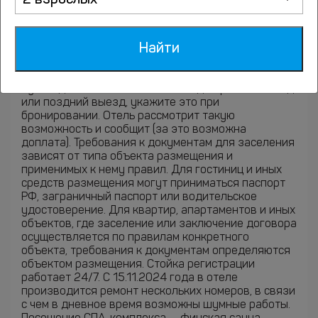
2 взрослых
Какое расчетное время в отеле Шери
Холл (заезд и выезд)?
Найти
Время заезда - после 14:00. А выехать из номера
нужно до 12:00. Если Вам необходим ранний заезд
или поздний выезд, укажите это при
бронировании. Отель рассмотрит такую
возможность и сообщит (за это возможна
доплата). Требования к документам для заселения
зависят от типа объекта размещения и
применимых к нему правил. Для гостиниц и иных
средств размещения могут приниматься паспорт
РФ, заграничный паспорт или водительское
удостоверение. Для квартир, апартаментов и иных
объектов, где заселение или заключение договора
осуществляется по правилам конкретного
объекта, требования к документам определяются
объектом размещения. Стойка регистрации
работает 24/7. С 15.11.2024 года в отеле
производится ремонт нескольких номеров, в связи
с чем в дневное время возможны шумные работы.