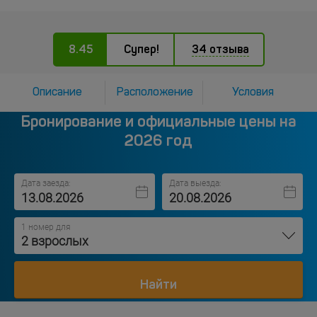
8.45
Супер!
34 отзыва
Описание
Расположение
Условия
Бронирование и официальные цены на
2026 год
Дата заезда:
Дата выезда:
1 номер для
2 взрослых
Найти