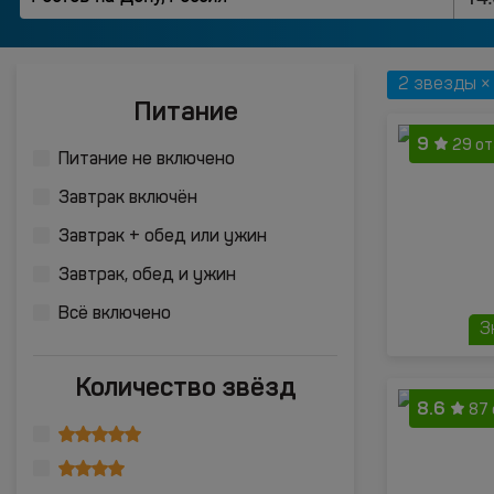
2 звезды ×
Питание
9
29 о
Питание не включено
Завтрак включён
Завтрак + обед или ужин
Завтрак, обед и ужин
Всё включено
З
Количество звёзд
8.6
87