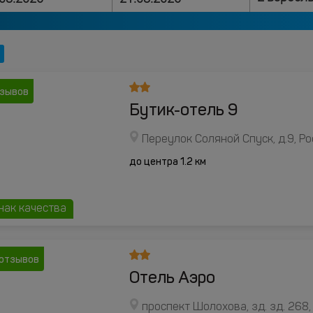
тзывов
Бутик-отель 9
Переулок Соляной Спуск, д.9, Р
до центра 1.2 км
нак качества
 отзывов
Отель Аэро
проспект Шолохова, зд. зд. 268