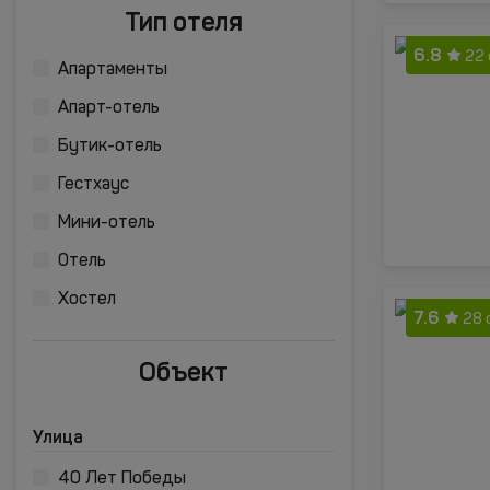
Тип отеля
6.8
22
Апартаменты
Апарт-отель
Бутик-отель
Гестхаус
Мини-отель
Отель
Хостел
7.6
28 
Объект
Улица
40 Лет Победы