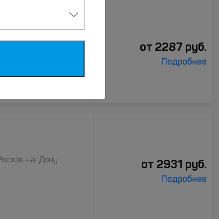
стов-на-Дону
от
2287
руб.
Подробнее
 Ростов-на-Дону
от
2931
руб.
Подробнее