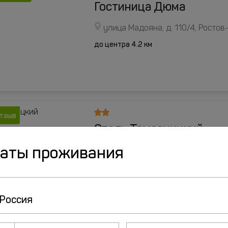
Гостиница Дюма
улица Мадояна, д. 110/4, Росто
до центра 4.2 км
отзыв
Отель Темерницкий
даты проживания
улица Лелюшенко, д.10, Ростов
до центра 8.2 км