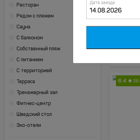
Дата заезда
7.9
Ресторан
44 
Рядом с пляжем
Сауна
С балконом
Собственный пляж
С питанием
С территорией
6.4
38
Терраса
Тренажерный зал
Фитнес-центр
Шведский стол
Эко-отели