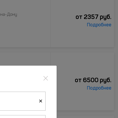
в-на-Дону
от
2357
руб.
Подробнее
×
-на-Дону
от
6500
руб.
Подробнее
×