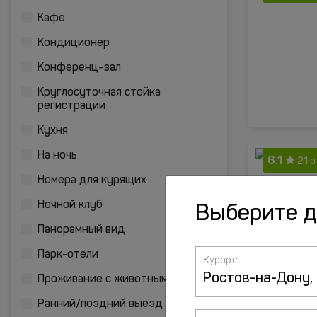
Кафе
Кондиционер
Конференц-зал
Круглосуточная стойка
регистрации
Кухня
На ночь
6.1
21 
Номера для курящих
Ночной клуб
Выберите 
Панорамный вид
Парк-отели
Курорт:
Проживание с животными
Ранний/поздний выезд