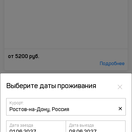
от
5200
руб.
Подробнее
8.3
×
Выберите даты проживания
Конгресс-отель Камертон
93 оценки
Михаила Нагибина проспект, 30 пом. 201, Ростов-на-Дону
Курорт:
×
до центра 3.7 км
Дата заезда
Дата выезда