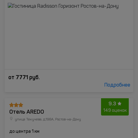
от
7771
руб.
Подробнее
9.3
Отель AREDO
149 оценок
улица Текучева, д.198А, Ростов-на-Дону
до центра 1 км