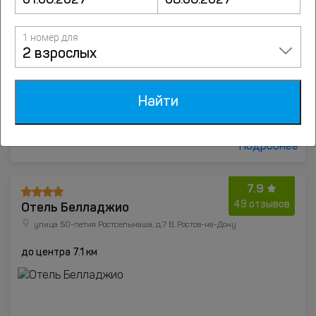
1 номер для
2 взрослых
Найти
от
4248
руб.
Подробнее
7.9
Отель Белладжио
49 отзывов
улица 50-летия Ростсельмаша, д.7 В, Ростов-на-Дону
до центра 7.1 км