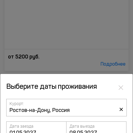
от
5200
руб.
Подробнее
8.3
×
Выберите даты проживания
Конгресс-отель Камертон
93 отзыва
Михаила Нагибина проспект, 30 пом. 201, Ростов-на-Дону
Курорт:
×
до центра 3.7 км
Дата заезда
Дата выезда