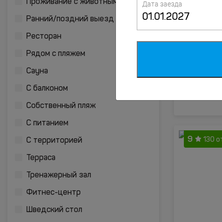
Проживание с животными
Дата заезда
8.7
Ранний/поздний выезд
57 
Ресторан
Рядом с пляжем
Сауна
С балконом
Собственный пляж
С питанием
9
130 
С территорией
Терраса
Тренажерный зал
Фитнес-центр
Шведский стол