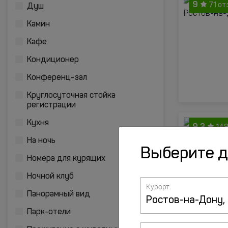
9
71 от
Душ
Камин
Кафе
Кондиционер
Конференц-зал
Круглосуточная стойка
регистрации
Кухня
9.3
149
На ночь
Выберите 
Номера для курящих
Ночной клуб
Курорт:
Панорамный вид
Парк-отели