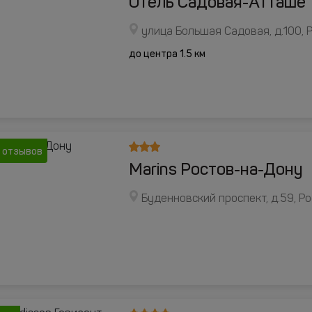
Отель Садовая-Атташе
улица Большая Садовая, д.100,
до центра 1.5 км
 отзывов
Marins Ростов-на-Дону
Буденновский проспект, д.59, Р