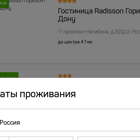
зыв
Гостиница Radisson Гор
Дону
проспект Нагибина, д.32Д/2, Ро
до центра 4.1 км
 оценок
Отель AREDO
даты проживания
улица Текучева, д.198А, Ростов
до центра 1 км