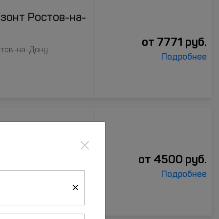
изонт Ростов-на-
от
7771
руб.
стов-на-Дону
Подробнее
×
-на-Дону
от
4500
руб.
Подробнее
×