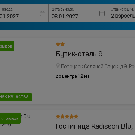
 заезда:
Дата выезда:
Отдыхающие:
2 взросл
тзывов
Бутик-отель 9
Переулок Соляной Спуск, д.9, Р
до центра 1.2 км
нак качества
0 отзывов
Гостиница Radisson Blu