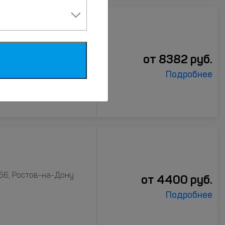
на-Дону Центр
107, Ростов-на-Дону
от
8382
руб.
Подробнее
56, Ростов-на-Дону
от
4400
руб.
Подробнее