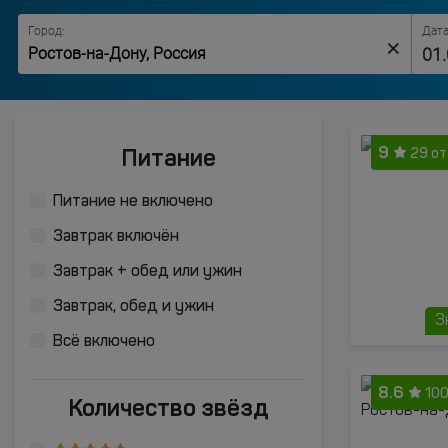
Город:
Дата
×
9
Питание
29 о
Питание не включено
Завтрак включён
Завтрак + обед или ужин
Завтрак, обед и ужин
З
Всё включено
8.6
10
Количество звёзд