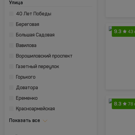
Улица
40 Лет Победы
Береговая
9.3
43 
Большая Садовая
Вавилова
Ворошиловский проспект
Газетный переулок
Горького
Доватора
Еременко
8.3
78 
Красноармейская
Показать все