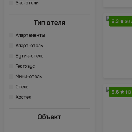
Эко-отели
8.3
Тип отеля
36 
Апартаменты
Апарт-отель
Бутик-отель
Гестхаус
Мини-отель
Отель
8.6
113
Хостел
Объект