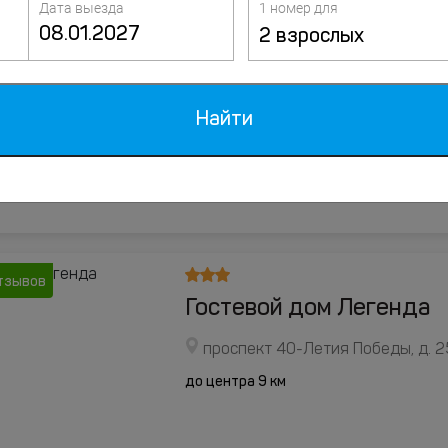
Дата выезда
1 номер для
2 взрослых
оценок
Отель Mercure Ростов-
Ворошиловский проспект, д. 35/
Найти
до центра 1.3 км
отзывов
Гостевой дом Легенда
проспект 40-Летия Победы, д. 2
до центра 9 км