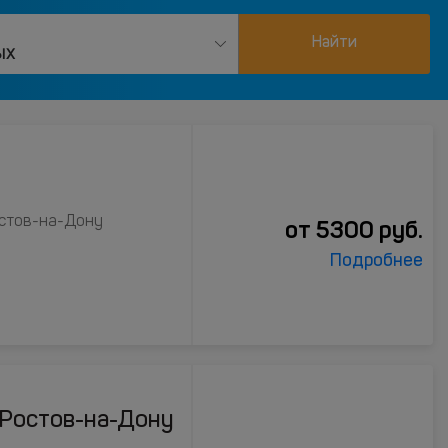
Найти
ых
остов-на-Дону
от
5300
руб.
Подробнее
, Ростов-на-Дону