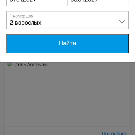
Подробнее
1 номер для
2 взрослых
8.3
Отель Апельсин
6 оценок
улица Чудесная, д.2/55, Николаевка
Найти
до центра 0.8 км
до пляжа 0 м
Подробнее