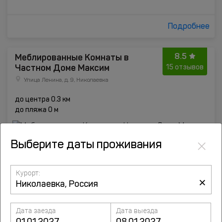
Подробнее
8.5
Меблированные Комнаты в
Частном Доме Максим
15 отзывов
Улица Ленина, д. 9, Николаевка
до центра 0.3 км
до пляжа 0 м
×
Выберите даты проживания
Курорт:
×
Дата заезда
Дата выезда