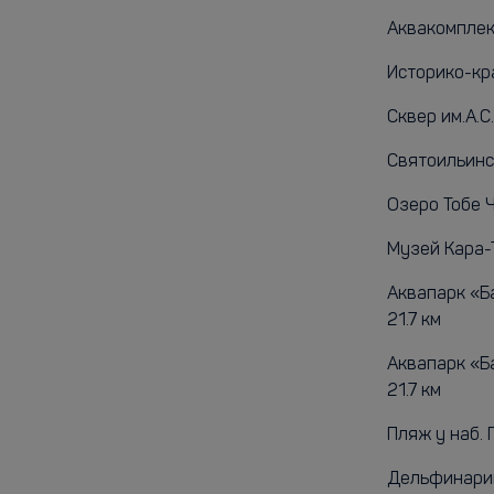
Аквакомплекс
Историко-кра
Сквер им.А.С
Святоильинск
Озеро Тобе Ч
Музей Кара-Т
Аквапарк «Б
21.7 км
Аквапарк «Б
21.7 км
Пляж у наб. 
Дельфинарий