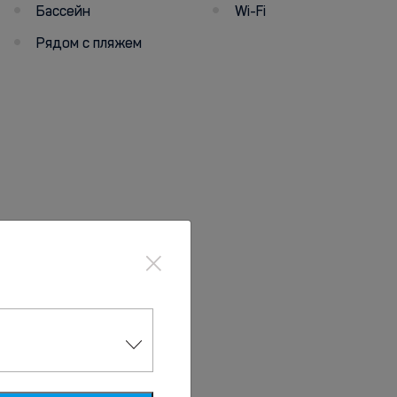
Бассейн
Wi-Fi
Рядом с пляжем
×