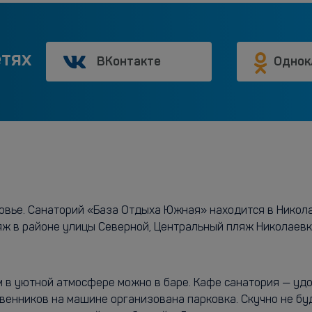
етях
ВКонтакте
Однок
овье. Санаторий «База Отдыха Южная» находится в Николае
яж в районе улицы Северной, Центральный пляж Николаевк
 в уютной атмосфере можно в баре. Кафе санатория — удоб
енников на машине организована парковка. Скучно не бу