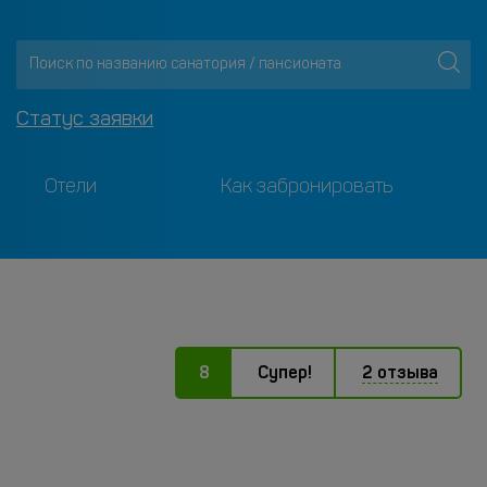
Статус заявки
Отели
Как забронировать
8
Супер!
2 отзыва