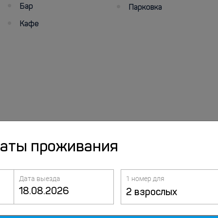
Бар
Парковка
Кафе
даты проживания
Дата выезда
1 номер для
2 взрослых