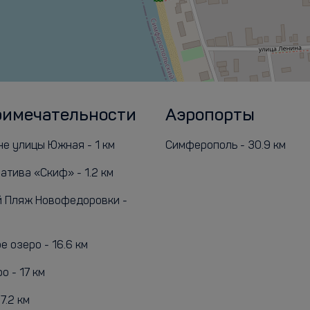
римечательности
Аэропорты
не улицы Южная - 1 км
Симферополь - 30.9 км
атива «Скиф» - 1.2 км
 Пляж Новофедоровки -
 озеро - 16.6 км
о - 17 км
7.2 км