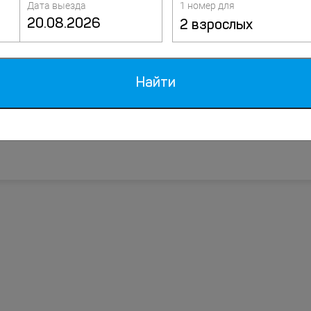
Дата выезда
1 номер для
2 взрослых
Манго
K. Marx street 1 a, Николаевка
Найти
до центра 0 км
до пляжа 0 м