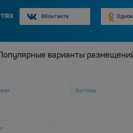
етях
ВКонтакте
Однок
Популярные варианты размещени
тели
Хостелы
ы