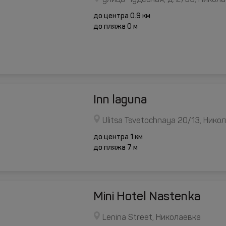
улица Чудесная, д. 2/53, Никол
до центра 0.9 км
до пляжа 0 м
Inn laguna
Ulitsa Tsvetochnaya 20/13, Нико
до центра 1 км
до пляжа 7 м
Mini Hotel Nastenka
Lenina Street, Николаевка