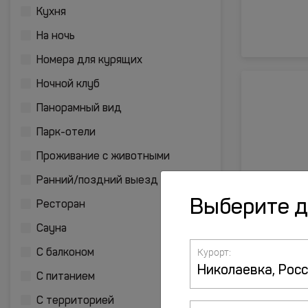
Кухня
На ночь
Номера для курящих
Ночной клуб
Панорамный вид
Парк-отели
Проживание с животными
Ранний/поздний выезд
Выберите 
Ресторан
Сауна
Курорт:
С балконом
С питанием
С территорией