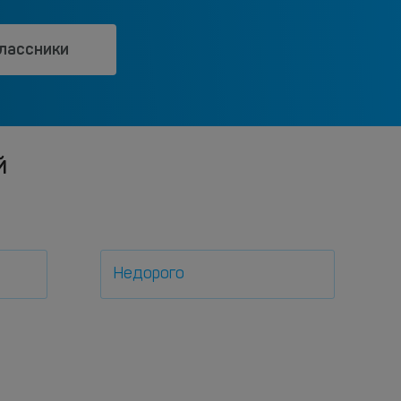
лассники
й
Недорого