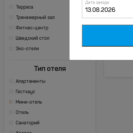
Дата заезда
Терраса
Тренажерный зал
Фитнес-центр
Шведский стол
Эко-отели
Тип отеля
Апартаменты
Гестхаус
Мини-отель
Отель
Санаторий