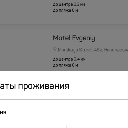
до центра 0.3 км
до пляжа 0 м
Motel Evgeniy
Morskaya Street 48a, Николаевк
до центра 0.4 км
до пляжа 0 м
даты проживания
Inn Sun City
Kurortnyy Alley, 23a, Николаевка
до центра 0.6 км
до пляжа 0 м