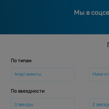
Мы в соцс
По типам
Апартаменты
Мини-о
По звездности
3 звезды
2 звезд