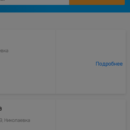
евка
Подробнее
а
49, Николаевка