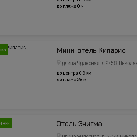
до центра 0.9 км
до пляжа 0 м
Мини-отель Кипарис
нка
улица Чудесная, д.2/58, Никола
до центра 0.9 км
до пляжа 28 м
Отель Энигма
ценки