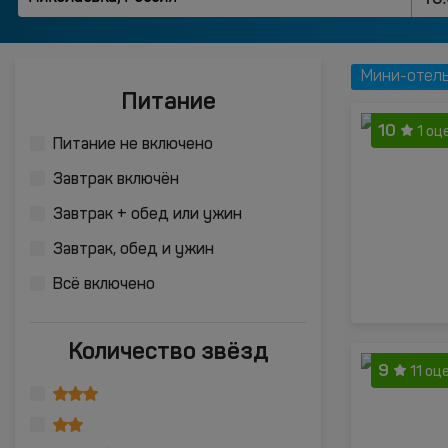
Мини-отель
Питание
10
1 оц
Питание не включено
Завтрак включён
Завтрак + обед или ужин
Завтрак, обед и ужин
Всё включено
Количество звёзд
9
11 оц