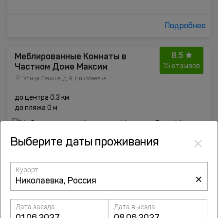
Подробнее
8.5
Меблированные Комнаты в
Частном Доме Максим
15 отзывов
Улица Ленина, д. 9, Николаевка
до центра 0.3 км
до пляжа 0 м
×
Выберите даты проживания
Курорт:
×
Дата заезда
Дата выезда