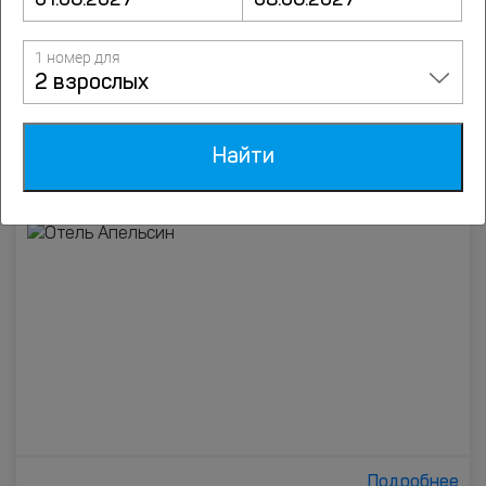
Подробнее
1 номер для
2 взрослых
8.3
Отель Апельсин
6 отзывов
улица Чудесная, д.2/55, Николаевка
Найти
до центра 0.8 км
до пляжа 0 м
Подробнее