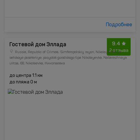
Подробнее
9.4
Гостевой дом Эллада
2 отзыва
Russia, Republic of Crimea, Simferopolskiy rayon, Nikolayevskoye
selskoye poseleniye, posyolok gorodskogo tipa Nikolayevka, Naberezhnaya
ulitsa, 68, Nikolaevka, Николаевка
до центра 1.1 км
до пляжа 0 м