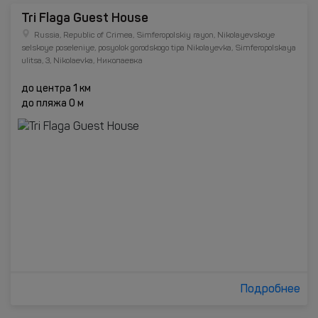
Tri Flaga Guest House
Russia, Republic of Crimea, Simferopolskiy rayon, Nikolayevskoye
selskoye poseleniye, posyolok gorodskogo tipa Nikolayevka, Simferopolskaya
ulitsa, 3, Nikolaevka, Николаевка
до центра 1 км
до пляжа 0 м
Подробнее