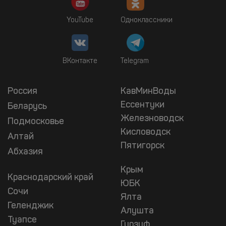
YouTube
Одноклассники
ВКонтакте
Telegram
Россия
КавМинВоды
Ессентуки
Беларусь
Железноводск
Подмосковье
Кисловодск
Алтай
Пятигорск
Абхазия
Крым
Краснодарский край
ЮБК
Сочи
Ялта
Геленджик
Алушта
Туапсе
Гурзуф