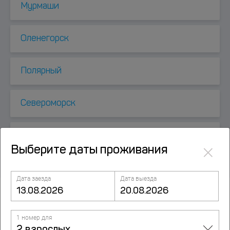
Мурмаши
Оленегорск
Полярный
Североморск
Североморск-3
×
Выберите даты проживания
Дата заезда
Дата выезда
Посмотрите также
1 номер для