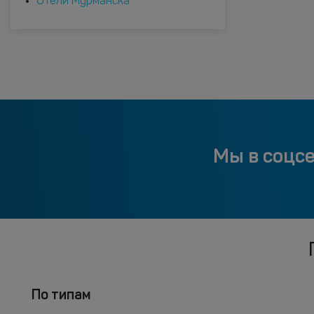
Отели Мурманска
Мы в соцс
По типам