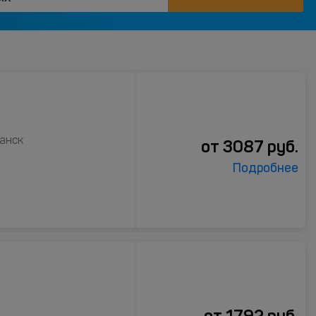
манск
от
3087
руб.
Подробнее
от
1792
руб.