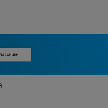
лассники
й