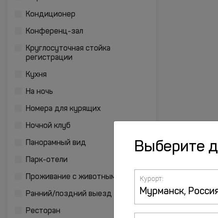
Кондиционер
Конференц-зал
Круглосуточная стойка
регистрации
Кухня
На ночь
Номера для курящих
Ночной клуб
Панорамный вид
Выберите 
Парк-отели
Проживание с животными
Курорт:
Ранний/поздний выезд
Ресторан