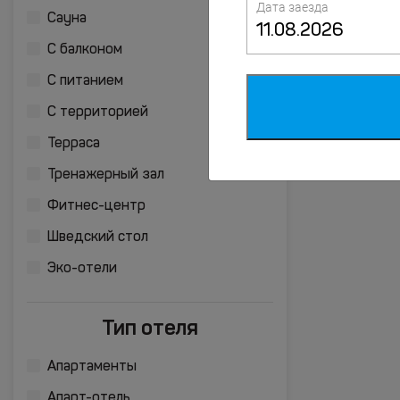
Дата заезда
Сауна
С балконом
С питанием
С территорией
Терраса
Тренажерный зал
Фитнес-центр
Шведский стол
Эко-отели
Тип отеля
Апартаменты
Апарт-отель