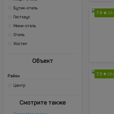
Бутик-отель
7.8
29 
Гестхаус
Мини-отель
Отель
Хостел
Объект
7.3
29 
Район
Центр
Смотрите также