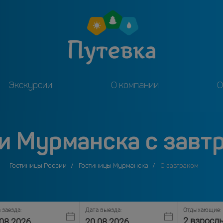
Экскурсии
О компании
О
и Мурманска с завт
Гостиницы России
Гостиницы Мурманска
С завтраком
 заезда:
Дата выезда:
Отдыхающие:
2 взросл