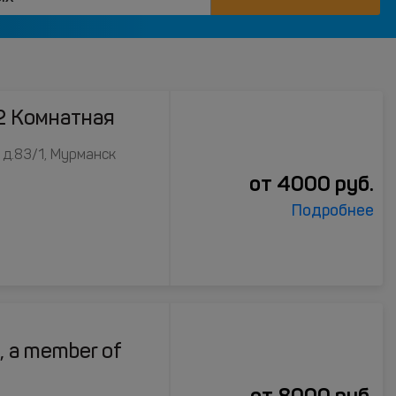
2 Комнатная
 д.83/1, Мурманск
от
4000
руб.
Подробнее
 a member of
от
8000
руб.