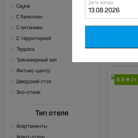
Дата заезда
8.1
38 
Сауна
С балконом
С питанием
С территорией
Терраса
Тренажерный зал
Фитнес-центр
6.9
24
Шведский стол
Эко-отели
Тип отеля
Апартаменты
Апарт-отель