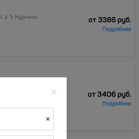
, д. 3, Мурманск
от
3386
руб.
Подробнее
×
рманск
от
3406
руб.
Подробнее
×