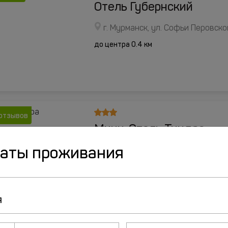
Отель Губернский
г. Мурманск, ул. Софьи Перовской
до центра 0.4 км
отзывов
Мини-Отель Тундра
даты проживания
улица Генерала Журбы, д.11, Му
до центра 1.6 км