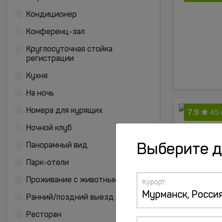
Кондиционер
Конференц-зал
Круглосуточная стойка
регистрации
Кухня
На ночь
7.9
Номера для курящих
45 
Ночной клуб
Панорамный вид
Выберите 
Парк-отели
Проживание с животными
Курорт:
Ранний/поздний выезд
Ресторан