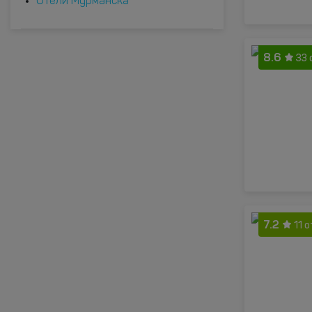
Отели Мурманска
8.6
33 
7.2
11 