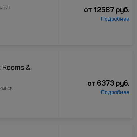
манск
от
12587
руб.
Подробнее
к Rooms &
от
6373
руб.
рманск
Подробнее