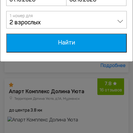
1 номер для
2 взрослых
Найти
от
1490
руб.
Подробнее
7.8
Апарт Комплекс Долина Уюта
16 отзывов
Территория Долина Уюта, д.1А, Мурманск
до центра 3.8 км