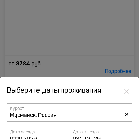
от
3784
руб.
Подробнее
×
7.8
Выберите даты проживания
Отель Nord Point
20 отзывов
ул. Ленина, 11A, Мурманск
Курорт:
×
до центра 2.1 км
Дата заезда
Дата выезда