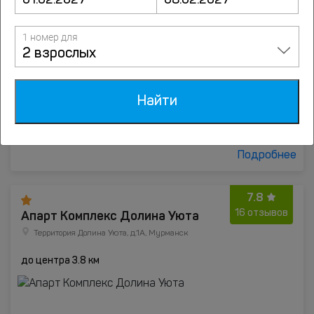
1 номер для
2 взрослых
Найти
от
1490
руб.
Подробнее
7.8
Апарт Комплекс Долина Уюта
16 отзывов
Территория Долина Уюта, д.1А, Мурманск
до центра 3.8 км