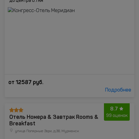
до центра 0.1 км
от
12587
руб.
Подробнее
8.7
Отель Номера & Завтрак Rooms &
99 оценок
Breakfast
улица Полярные Зори, д.38, Мурманск