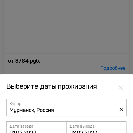
от
3784
руб.
Подробнее
×
7.8
Выберите даты проживания
Отель Nord Point
20 отзывов
ул. Ленина, 11A, Мурманск
Курорт:
×
до центра 2.1 км
Дата заезда
Дата выезда