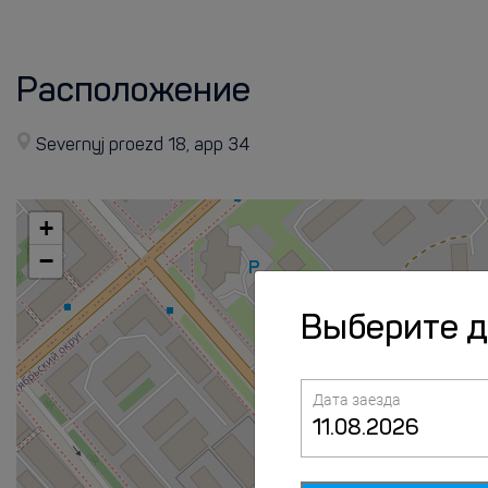
Расположение
Severnyj proezd 18, app 34
+
−
Выберите 
Дата заезда